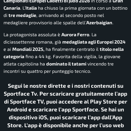
Campionati Europei Cadetti di judo 2026
in corso a
Gran
Canaria
. L’
Italia
ha chiuso la prima giornata con un bottino
di
tre medaglie
, arrivando al secondo posto nel
medagliere provvisorio alle spalle dell’
Azerbaigian
.
La protagonista assoluta è
Aurora Ferro
. La
diciassettenne romana, già
medagliata agli Europei 2024
e ai
Mondiali 2025,
ha finalmente centrato il
titolo nella
categoria
fino a 44 kg. Favorita della vigilia, la giovane
atleta capitolina ha
dominato il tatami
vincendo tre
incontri su quattro per punteggio tecnico.
Segui le nostre dirette e i nostri contenuti su
Sportface Tv. Per scaricare gratuitamente l’app
di Sportface TV, puoi accedere al Play Store per
Android e scaricare l’app Sportface. Se hai un
dispositivo iOS, puoi scaricare l’app dall’App
Store. L’app è disponibile anche per l’uso web