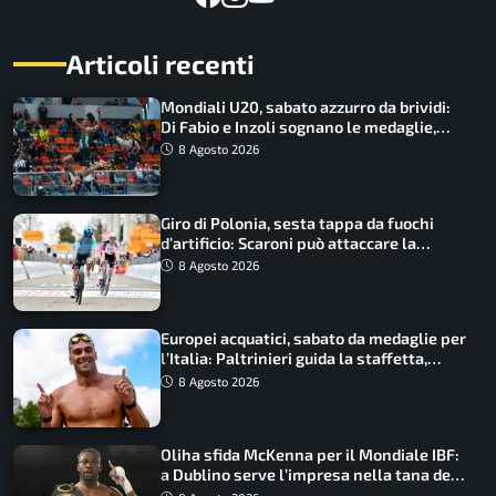
Articoli recenti
Mondiali U20, sabato azzurro da brividi:
Di Fabio e Inzoli sognano le medaglie,
Castellani e Succo in finale
8 Agosto 2026
Giro di Polonia, sesta tappa da fuochi
d’artificio: Scaroni può attaccare la
maglia di Lemmen
8 Agosto 2026
Europei acquatici, sabato da medaglie per
l’Italia: Paltrinieri guida la staffetta,
Barnabà sogna l’oro dalle grandi altezze
8 Agosto 2026
Oliha sfida McKenna per il Mondiale IBF:
a Dublino serve l’impresa nella tana del
lupo