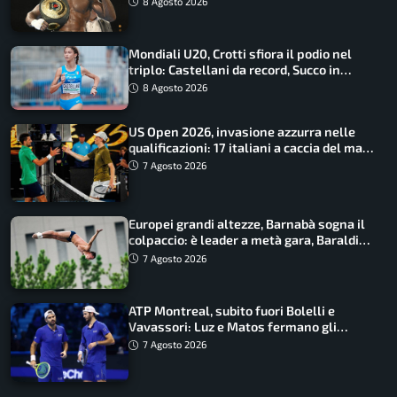
8 Agosto 2026
Mondiali U20, Crotti sfiora il podio nel
triplo: Castellani da record, Succo in
finale
8 Agosto 2026
US Open 2026, invasione azzurra nelle
qualificazioni: 17 italiani a caccia del main
draw
7 Agosto 2026
Europei grandi altezze, Barnabà sogna il
colpaccio: è leader a metà gara, Baraldi
ancora in corsa
7 Agosto 2026
ATP Montreal, subito fuori Bolelli e
Vavassori: Luz e Matos fermano gli
azzurri
7 Agosto 2026