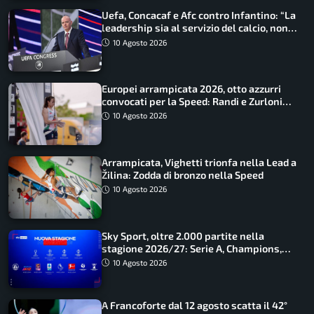
Uefa, Concacaf e Afc contro Infantino: “La
leadership sia al servizio del calcio, non
cerchi di dominarlo”
10 Agosto 2026
Europei arrampicata 2026, otto azzurri
convocati per la Speed: Randi e Zurloni
guidano l’Italia
10 Agosto 2026
Arrampicata, Vighetti trionfa nella Lead a
Žilina: Zodda di bronzo nella Speed
10 Agosto 2026
Sky Sport, oltre 2.000 partite nella
stagione 2026/27: Serie A, Champions,
Premier e tutte le novità
10 Agosto 2026
A Francoforte dal 12 agosto scatta il 42°