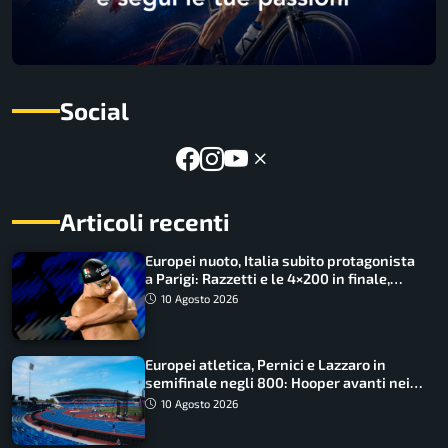
Social
Articoli recenti
Europei nuoto, Italia subito protagonista
a Parigi: Razzetti e le 4×200 in finale,
Quadarella domina gli 800
10 Agosto 2026
Europei atletica, Pernici e Lazzaro in
semifinale negli 800: Hooper avanti nei
100, fuori Tecuceanu
10 Agosto 2026