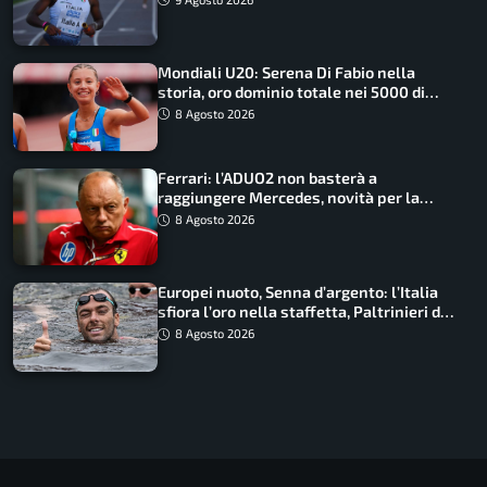
Mondiali U20: Serena Di Fabio nella
storia, oro dominio totale nei 5000 di
marcia
8 Agosto 2026
Ferrari: l’ADUO2 non basterà a
raggiungere Mercedes, novità per la
Macarena
8 Agosto 2026
Europei nuoto, Senna d’argento: l’Italia
sfiora l’oro nella staffetta, Paltrinieri da
urlo, il bilancio azzurro
8 Agosto 2026