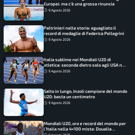
Europei: ma c’è una grossa rinuncia
9 Agosto 2026
Paltrinieri nella storia: eguagliato il
record di medaglie di Federica Pellegrini
9 Agosto 2026
Italia sublime nei Mondiali U20 di
atletica: seconda dietro solo agli USA nel
medagliere
9 Agosto 2026
Salto in lungo, Inzoli campione del mondo
U20: basta un centimetro
9 Agosto 2026
Mondiali U20, oro e record del mondo per
l’Italia nella 4×100 mista: Doualla
straordinaria
9 Agosto 2026