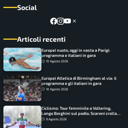
Social
Articoli recenti
Europei nuoto, oggi in vasta a Parigi:
programma e italiani in gara
10 Agosto 2026
Europei Atletica di Birmingham al via: il
programma e gli italiani in gara
10 Agosto 2026
Ciclismo: Tour femminile a Vollering,
Longo Borghini sul podio; Scaroni crolla
in Polonia
9 Agosto 2026