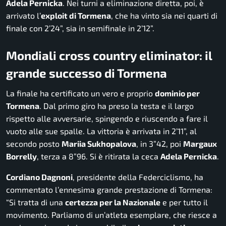
Adela Pernicka
. Nei turni a eliminazione diretta, poi, è
arrivato l’
exploit di Tormena
, che ha vinto sia nei quarti di
finale con 2’24”, sia in semifinale in 2’12”.
Mondiali cross country eliminator: il
grande successo di Tormena
La finale ha certificato un vero e proprio
dominio per
Tormena
. Dal primo giro ha preso la testa e il largo
rispetto alle avversarie, spingendo e riuscendo a fare il
vuoto alle sue spalle. La vittoria è arrivata in 2’11”, al
secondo posto
Mariia Sukhopalova
, in 3”42, poi
Margaux
Borrelly
, terza a 8”96. Si è ritirata la ceca
Adela Pernicka
.
Cordiano Dagnoni
, presidente della Federciclismo, ha
commentato l’ennesima grande prestazione di Tormena:
“Si tratta di una
certezza per la Nazionale
e per tutto il
movimento. Parliamo di un’atleta esemplare, che riesce a