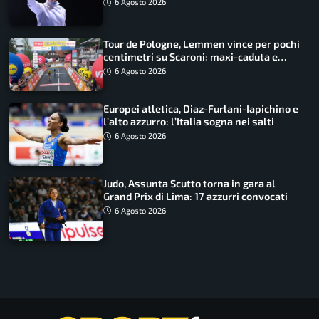
lavoro dà sempre i suoi frutti”
6 Agosto 2026
Tour de Pologne, Lemmen vince per pochi
centimetri su Scaroni: maxi-caduta e
tappa accorciata
6 Agosto 2026
Europei atletica, Diaz-Furlani-Iapichino e
l’alto azzurro: l’Italia sogna nei salti
6 Agosto 2026
Judo, Assunta Scutto torna in gara al
Grand Prix di Lima: 17 azzurri convocati
6 Agosto 2026