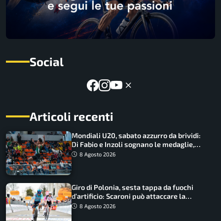
Social
Articoli recenti
Mondiali U20, sabato azzurro da brividi:
Di Fabio e Inzoli sognano le medaglie,
Castellani e Succo in finale
8 Agosto 2026
Giro di Polonia, sesta tappa da fuochi
d’artificio: Scaroni può attaccare la
maglia di Lemmen
8 Agosto 2026