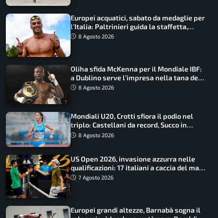
Europei acquatici, sabato da medaglie per
l’Italia: Paltrinieri guida la staffetta,
Barnabà sogna l’oro dalle grandi altezze
8 Agosto 2026
Oliha sfida McKenna per il Mondiale IBF:
a Dublino serve l’impresa nella tana del
lupo
8 Agosto 2026
Mondiali U20, Crotti sfiora il podio nel
triplo: Castellani da record, Succo in
finale
8 Agosto 2026
US Open 2026, invasione azzurra nelle
qualificazioni: 17 italiani a caccia del main
draw
7 Agosto 2026
Europei grandi altezze, Barnabà sogna il