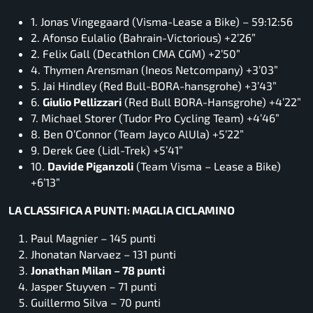
1. Jonas Vingegaard (Visma-Lease a Bike) – 59:12:56
2. Afonso Eulalio (Bahrain-Victorious) +2’26”
2. Felix Gall (Decathlon CMA CGM) +2’50”
4. Thymen Arensman (Ineos Netcompany) +3’03”
5. Jai Hindley (Red Bull-BORA-hansgrohe) +3’43”
6.
Giulio Pellizzari
(Red Bull BORA-Hansgrohe) +4’22”
7. Michael Storer (Tudor Pro Cycling Team) +4’46”
8. Ben O’Connor (Team Jayco AlUla) +5’22”
9. Derek Gee (Lidl-Trek) +5’41”
10.
Davide Piganzoli
(Team Visma – Lease a Bike)
+6’13”
LA CLASSIFICA A PUNTI: MAGLIA CICLAMINO
Paul Magnier – 145 punti
Jhonatan Narvaez – 131 punti
Jonathan Milan – 78 punti
Jasper Stuyven – 71 punti
Guillermo Silva – 70 punti