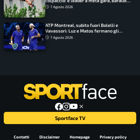
colpaccio: è leader a metà gara, Baraldi
ancora in corsa
7 Agosto 2026
ATP Montreal, subito fuori Bolelli e
Vavassori: Luz e Matos fermano gli
azzurri
7 Agosto 2026
Sportface TV
Contatti
Disclaimer
Homepage
Privacy policy