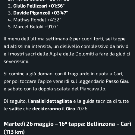
Giulio Pellizzari +01:56”
Davide Piganzoli +03’47”
Mathys Rondel +4’32”
Marcel Beloki +9’07”
Il menu dell’ultima settimana è per cuori forti, sei tappe
ad altissima intensità, un dislivello complessivo da brividi
e i mostri sacri delle Alpi e delle Dolomiti a fare da giudici
severissimi.
Si comincia già domani con il traguardo in quota a Carì,
per poi toccare l’apice venerdì sul leggendario Passo Giau
e sabato con la doppia scalata del Piancavallo.
Di seguito, l’
analisi dettagliata
e la guida tecnica di tutte
le
salite
che
decideranno
il
Giro
2026.
Martedì 26 maggio – 16ª tappa: Bellinzona – Carì
(113 km)