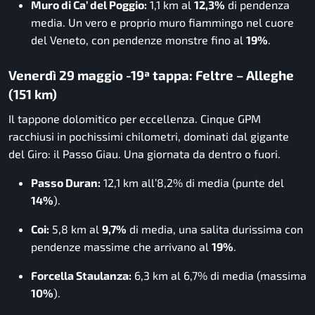
Muro di Ca’ del Poggio:
1,1 km al
12,3%
di pendenza
media. Un vero e proprio muro fiammingo nel cuore
del Veneto, con pendenze monstre fino al
19%
.
Venerdì 29 maggio -19ª tappa: Feltre – Alleghe
(151 km)
Il tappone dolomitico per eccellenza. Cinque GPM
racchiusi in pochissimi chilometri, dominati dal gigante
del Giro: il Passo Giau. Una giornata da dentro o fuori.
Passo Duran:
12,1 km all’8,2% di media (punte del
14%
).
Coi:
5,8 km al
9,7%
di media, una salita durissima con
pendenze massime che arrivano al
19%
.
Forcella Staulanza:
6,3 km al 6,7% di media (massima
10%
).