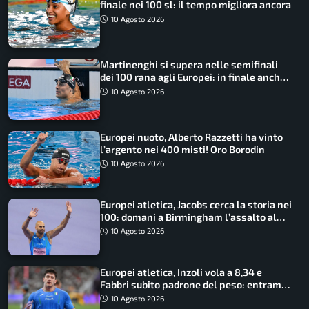
finale nei 100 sl: il tempo migliora ancora
10 Agosto 2026
Martinenghi si supera nelle semifinali
dei 100 rana agli Europei: in finale anche
Cerasuolo
10 Agosto 2026
Europei nuoto, Alberto Razzetti ha vinto
l’argento nei 400 misti! Oro Borodin
10 Agosto 2026
Europei atletica, Jacobs cerca la storia nei
100: domani a Birmingham l’assalto al
terzo oro consecutivo
10 Agosto 2026
Europei atletica, Inzoli vola a 8,34 e
Fabbri subito padrone del peso: entrambi
in finale col miglior risultato
10 Agosto 2026