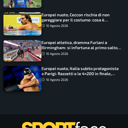
Europei nuoto, Ceccon rischia di non
gareggiare per il costume: cosa è
successo
10 Agosto 2026
Europei atletica, dramma Furlani a
Birmingham: si infortuna al primo salto
ed esce in carrozzina
10 Agosto 2026
Europei nuoto, Italia subito protagonista
a Parigi: Razzetti e le 4×200 in finale,
Quadarella domina gli 800
10 Agosto 2026