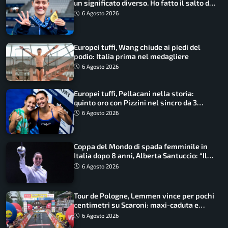
un significato diverso. Ho fatto il salto di
qualità”
6 Agosto 2026
Europei tuffi, Wang chiude ai piedi del
podio: Italia prima nel medagliere
6 Agosto 2026
Europei tuffi, Pellacani nella storia:
quinto oro con Pizzini nel sincro da 3
metri
6 Agosto 2026
Coppa del Mondo di spada femminile in
Italia dopo 8 anni, Alberta Santuccio: “Il
lavoro dà sempre i suoi frutti”
6 Agosto 2026
Tour de Pologne, Lemmen vince per pochi
centimetri su Scaroni: maxi-caduta e
tappa accorciata
6 Agosto 2026