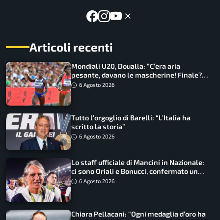
Articoli recenti
Mondiali U20, Doualla: “C’era aria
pesante, davano le mascherine! Finale?
Non ho nulla da perdere”
6 Agosto 2026
Tutto l’orgoglio di Barelli: “L’Italia ha
scritto la storia”
6 Agosto 2026
Lo staff ufficiale di Mancini in Nazionale:
ci sono Oriali e Bonucci, confermato un
ritorno
6 Agosto 2026
Chiara Pellacani: “Ogni medaglia d’oro ha