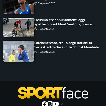
Battocletti guidano una spedizione
7 Agosto 2026
record
Ciclismo, tre appuntamenti oggi:
spettacolo sul Mont Ventoux, orari e
come vederli
7 Agosto 2026
Calciomercato, crollo degli italiani in
Serie A: altro che svolta dopo il Mondiale
7 Agosto 2026