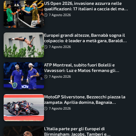
US Open 2026, invasione azzurra nelle
qualificazioni: 17 italiani a caccia del main
draw
7 Agosto 2026
Europei grandi altezze, Barnabà sogna il
colpaccio: è leader a metà gara, Baraldi
ancora in corsa
7 Agosto 2026
ATP Montreal, subito fuori Bolelli e
Vavassori: Luz e Matos fermano gli
azzurri
7 Agosto 2026
MotoGP Silverstone, Bezzecchi piazza la
zampata: Aprilia domina, Bagnaia
costretto al Q1
7 Agosto 2026
L’Italia parte per gli Europei di
Birmingham: Jacobs, Tamberi e