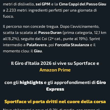
metri di dislivello,
sei GPM
e la
Cima Coppi del Passo Giau
a 2.233 metri: ingredienti perfetti per una giornata di
fuoco.
Il percorso non concede tregua. Dopo l’avvicinamento,
scatta la scalata al
Passo Duran
(prima categoria, 12,1 km
all’8,2%), seguito dal Coi (2ª cat., punte al 19%). Sprint
intermedio a
Palafavera
, poi
Forcella Staulanza
e il
momento clou: il
Giau
.
Il Giro d’Italia 2026 si vive su Sportface e
Amazon Prime
con gli
highlights
e gli approfondimenti di
Giro
Express
Sportface vi porta dritti nel cuore della corsa
Nove chilometri e nove al 9,3% di media, con rampe al