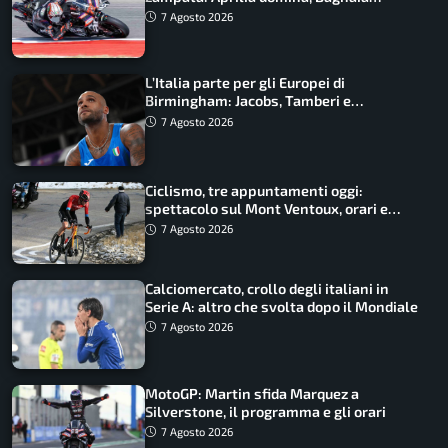
costretto al Q1
7 Agosto 2026
L’Italia parte per gli Europei di
Birmingham: Jacobs, Tamberi e
Battocletti guidano una spedizione
7 Agosto 2026
record
Ciclismo, tre appuntamenti oggi:
spettacolo sul Mont Ventoux, orari e
come vederli
7 Agosto 2026
Calciomercato, crollo degli italiani in
Serie A: altro che svolta dopo il Mondiale
7 Agosto 2026
MotoGP: Martin sfida Marquez a
Silverstone, il programma e gli orari
7 Agosto 2026