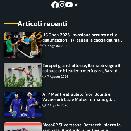
Articoli recenti
US Open 2026, invasione azzurra nelle
qualificazioni: 17 italiani a caccia del main
draw
7 Agosto 2026
Europei grandi altezze, Barnabà sogna il
colpaccio: è leader a metà gara, Baraldi
ancora in corsa
7 Agosto 2026
ATP Montreal, subito fuori Bolelli e
Vavassori: Luz e Matos fermano gli
azzurri
7 Agosto 2026
MotoGP Silverstone, Bezzecchi piazza la
zampata: Aprilia domina, Bagnaia