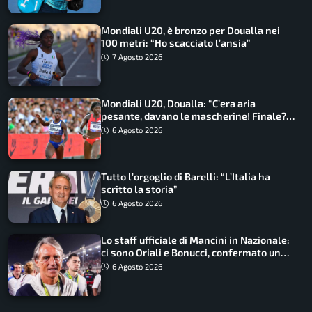
Mondiali U20, è bronzo per Doualla nei
100 metri: “Ho scacciato l’ansia”
7 Agosto 2026
Mondiali U20, Doualla: “C’era aria
pesante, davano le mascherine! Finale?
Non ho nulla da perdere”
6 Agosto 2026
Tutto l’orgoglio di Barelli: “L’Italia ha
scritto la storia”
6 Agosto 2026
Lo staff ufficiale di Mancini in Nazionale:
ci sono Oriali e Bonucci, confermato un
ritorno
6 Agosto 2026