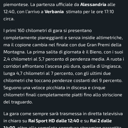
piemontese. La partenza ufficiale da
Alessandria
alle
12:40, con l’arrivo a
Verbania
stimato per le ore 17:10
circa.
I primi 160 chilometri di gara si presentano
completamente pianeggianti e senza insidie altimetriche,
ma il copione cambia nel finale con due Gran Premi della
Montagna. La prima salita di giornata è il Bieno, con i suoi
2,4 chilometri al 5,7 percento di pendenza media. A ruota i
corridori affrontano l’ascesa più dura, quella di Ungiasca,
lunga 4,7 chilometri al 7 percento, con gli ultimi due
chilometri che toccano pendenze costanti del 9 percento.
Seguono una veloce picchiata in discesa e cinque
chilometri finali completamente piatti fino allo striscione
del traguardo.
La gara come sempre sarà trasmessa in diretta televisiva
in chiaro su
Rai Sport HD
dalle 12:40
e su
Rai 2 dalle
14:00
, oltre alla completa copertura streaming garantita