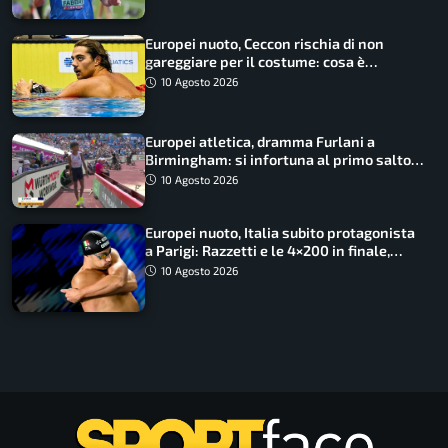
Europei nuoto, Ceccon rischia di non
gareggiare per il costume: cosa è
successo
10 Agosto 2026
Europei atletica, dramma Furlani a
Birmingham: si infortuna al primo salto
ed esce in carrozzina
10 Agosto 2026
Europei nuoto, Italia subito protagonista
a Parigi: Razzetti e le 4×200 in finale,
Quadarella domina gli 800
10 Agosto 2026