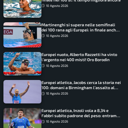
10 Agosto 2026
Martinenghi si supera nelle semifinali
dei 100 rana agli Europei: in finale anche
Cerasuolo
10 Agosto 2026
Europei nuoto, Alberto Razzetti ha vinto
l’argento nei 400 misti! Oro Borodin
10 Agosto 2026
Europei atletica, Jacobs cerca la storia nei
100: domani a Birmingham l’assalto al
terzo oro consecutivo
10 Agosto 2026
Europei atletica, Inzoli vola a 8,34 e
Fabbri subito padrone del peso: entrambi
in finale col miglior risultato
10 Agosto 2026