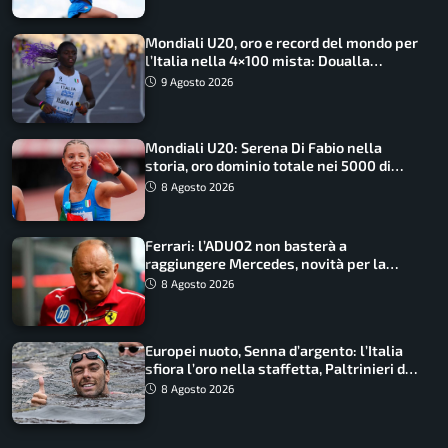
Mondiali U20, oro e record del mondo per
l’Italia nella 4×100 mista: Doualla
straordinaria
9 Agosto 2026
Mondiali U20: Serena Di Fabio nella
storia, oro dominio totale nei 5000 di
marcia
8 Agosto 2026
Ferrari: l’ADUO2 non basterà a
raggiungere Mercedes, novità per la
Macarena
8 Agosto 2026
Europei nuoto, Senna d’argento: l’Italia
sfiora l’oro nella staffetta, Paltrinieri da
urlo, il bilancio azzurro
8 Agosto 2026