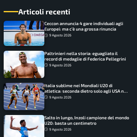
Articoli recenti
Ceccon annuncia 4 gare individuali agli
Europei: ma c’è una grossa rinuncia
9 Agosto 2026
Paltrinieri nella storia: eguagliato il
record di medaglie di Federica Pellegrini
9 Agosto 2026
Italia sublime nei Mondiali U20 di
atletica: seconda dietro solo agli USA nel
medagliere
9 Agosto 2026
Salto in lungo, Inzoli campione del mondo
U20: basta un centimetro
9 Agosto 2026