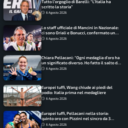
Tutto l’orgoglio di Barelli: “L’Italia ha
scritto la storia”
6 Agosto 2026
Lo staff ufficiale di Mancini in Nazionale:
ci sono Oriali e Bonucci, confermato un
ritorno
6 Agosto 2026
Chiara Pellacani: “Ogni medaglia d’oro ha
un significato diverso. Ho fatto il salto di
qualità”
6 Agosto 2026
Europei tuffi, Wang chiude ai piedi del
podio: Italia prima nel medagliere
6 Agosto 2026
Europei tuffi, Pellacani nella storia:
quinto oro con Pizzini nel sincro da 3
metri
6 Agosto 2026