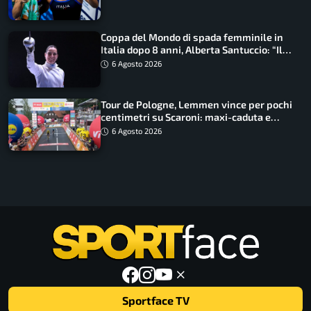
Coppa del Mondo di spada femminile in
Italia dopo 8 anni, Alberta Santuccio: “Il
lavoro dà sempre i suoi frutti”
6 Agosto 2026
Tour de Pologne, Lemmen vince per pochi
centimetri su Scaroni: maxi-caduta e
tappa accorciata
6 Agosto 2026
Sportface TV