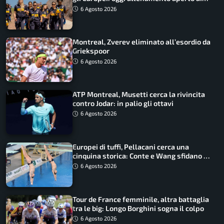
tifosi
6 Agosto 2026
Montreal, Zverev eliminato all’esordio da
Griekspoor
6 Agosto 2026
ATP Montreal, Musetti cerca la rivincita
contro Jodar: in palio gli ottavi
6 Agosto 2026
Europei di tuffi, Pellacani cerca una
cinquina storica: Conte e Wang sfidano la
piattaforma
6 Agosto 2026
Tour de France femminile, altra battaglia
tra le big: Longo Borghini sogna il colpo
6 Agosto 2026