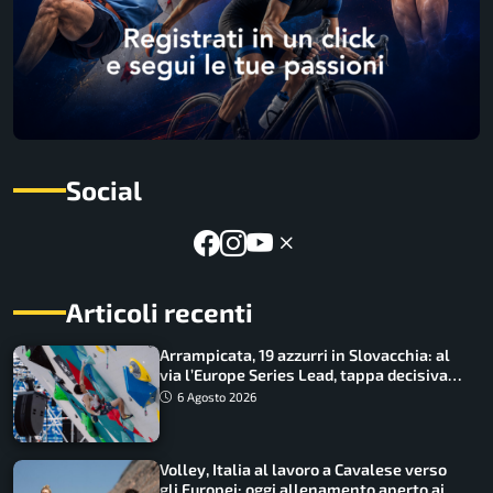
Social
Articoli recenti
Arrampicata, 19 azzurri in Slovacchia: al
via l’Europe Series Lead, tappa decisiva
per la Speed
6 Agosto 2026
Volley, Italia al lavoro a Cavalese verso
gli Europei: oggi allenamento aperto ai