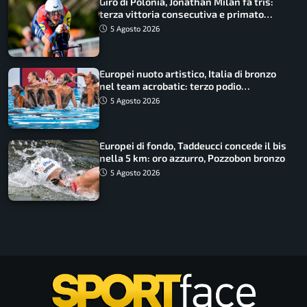
Giro di Polonia, Jonathan Milan fa tris:
terza vittoria consecutiva e primato
rafforzato
5 Agosto 2026
Europei nuoto artistico, Italia di bronzo
nel team acrobatic: terzo podio
consecutivo
5 Agosto 2026
Europei di fondo, Taddeucci concede il bis
nella 5 km: oro azzurro, Pozzobon bronzo
5 Agosto 2026