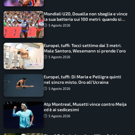
Mondiali U20, Doualla non sbaglia e vince
la sua batteria sui 100 metri: quando si
disputano le finali
5 Agosto 2026
Europei, tuffi: Tocci settimo dai 3 metri.
Male Santoro, Wesemann si prende l’oro
5 Agosto 2026
Europei, tuffi: Di Maria e Pelligra quinti
nel sincro misto. Oro all’Ucraina
5 Agosto 2026
Atp Montreal, Musetti vince contro Meija
ed è ai sedicesimi
5 Agosto 2026