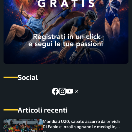
Social
Articoli recenti
Mondiali U20, sabato azzurro da brividi:
Di Fabio e Inzoli sognano le medaglie,
Castellani e Succo in finale