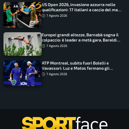
US Open 2026, invasione azzurra nelle
qualificazioni: 17 italiani a caccia del main
draw
7 Agosto 2026
Europei grandi altezze, Barnabà sogna il
colpaccio: è leader a metà gara, Baraldi
ancora in corsa
7 Agosto 2026
ATP Montreal, subito fuori Bolelli e
Vavassori: Luz e Matos fermano gli
azzurri
7 Agosto 2026