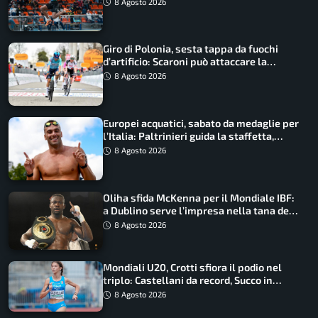
8 Agosto 2026
Giro di Polonia, sesta tappa da fuochi
d’artificio: Scaroni può attaccare la
maglia di Lemmen
8 Agosto 2026
Europei acquatici, sabato da medaglie per
l’Italia: Paltrinieri guida la staffetta,
Barnabà sogna l’oro dalle grandi altezze
8 Agosto 2026
Oliha sfida McKenna per il Mondiale IBF:
a Dublino serve l’impresa nella tana del
lupo
8 Agosto 2026
Mondiali U20, Crotti sfiora il podio nel
triplo: Castellani da record, Succo in
finale
8 Agosto 2026