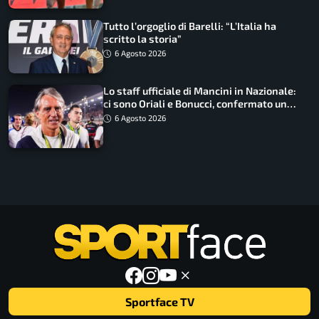
Tutto l’orgoglio di Barelli: “L’Italia ha
scritto la storia”
6 Agosto 2026
Lo staff ufficiale di Mancini in Nazionale:
ci sono Oriali e Bonucci, confermato un
ritorno
6 Agosto 2026
Sportface TV