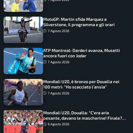
MotoGP: Martin sfida Marquez a
Silverstone, il programma e gli orari
7 Agosto 2026
ATP Montreal: Darderi avanza, Musetti
ancora fuori con Jodar
7 Agosto 2026
Mondiali U20, è bronzo per Doualla nei
100 metri: “Ho scacciato l’ansia”
7 Agosto 2026
Mondiali U20, Doualla: “C’era aria
pesante, davano le mascherine! Finale?
Non ho nulla da perdere”
6 Agosto 2026