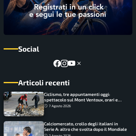
Social
Articoli recenti
Ciclismo, tre appuntamenti oggi:
spettacolo sul Mont Ventoux, orari e
come vederli
7 Agosto 2026
Calciomercato, crollo degli italiani in
Serie A: altro che svolta dopo il Mondiale
7 Agosto 2026