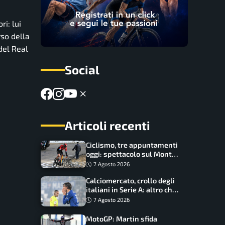
i: lui
rso della
del Real
Social
Articoli recenti
Ciclismo, tre appuntamenti
oggi: spettacolo sul Mont
Ventoux, orari e come
7 Agosto 2026
vederli
Calciomercato, crollo degli
italiani in Serie A: altro che
svolta dopo il Mondiale
7 Agosto 2026
MotoGP: Martin sfida