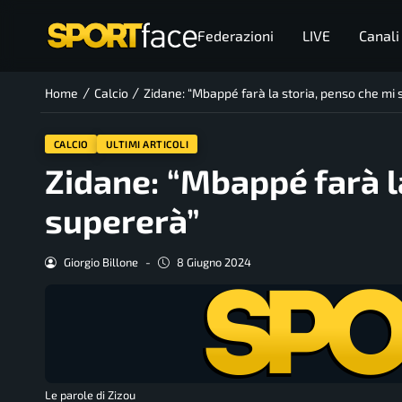
Federazioni
LIVE
Canali
/
/
Home
Calcio
Zidane: “Mbappé farà la storia, penso che mi
CALCIO
ULTIMI ARTICOLI
Zidane: “Mbappé farà l
supererà”
Giorgio Billone
-
8 Giugno 2024
Le parole di Zizou