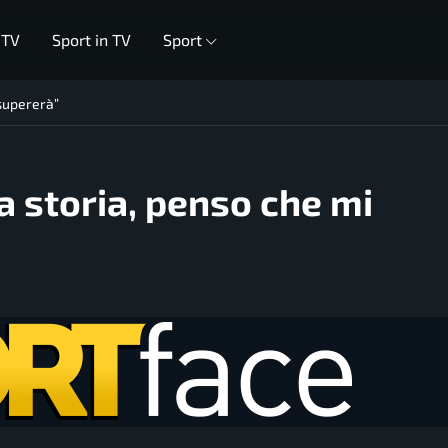
 TV
Sport in TV
Sport
 supererà”
a storia, penso che mi