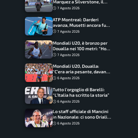
Marquez a Silverstone, il
programma e gli orari
7 Agosto 2026
ATP Montreal: Darderi
avanza, Musetti ancora fuori
con Jodar
7 Agosto 2026
Mondiali U20, è bronzo per
Doualla nei 100 metri: “Ho
scacciato l’ansia”
7 Agosto 2026
Mondiali U20, Doualla:
“C’era aria pesante, davano
le mascherine! Finale? Non
6 Agosto 2026
ho nulla da perdere”
Tutto l’orgoglio di Barelli:
“L’Italia ha scritto la storia”
6 Agosto 2026
Lo staff ufficiale di Mancini
in Nazionale: ci sono Oriali e
Bonucci, confermato un
6 Agosto 2026
ritorno