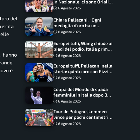
in Nazionale: ci sono Oriali e
Bonucci, confermato un
6 Agosto 2026
ritorno
uturo del
Chiara Pellacani: “Ogni
medaglia d’oro ha un
iuscita
significato diverso. Ho fatto
6 Agosto 2026
elle
il salto di qualità”
Europei tuffi, Wang chiude ai
piedi del podio: Italia prima
e, hanno
nel medagliere
6 Agosto 2026
grande
Europei tuffi, Pellacani nella
novo è
storia: quinto oro con Pizzini
nel sincro da 3 metri
6 Agosto 2026
Coppa del Mondo di spada
femminile in Italia dopo 8
anni, Alberta Santuccio: “Il
6 Agosto 2026
lavoro dà sempre i suoi
Tour de Pologne, Lemmen
frutti”
vince per pochi centimetri
su Scaroni: maxi-caduta e
6 Agosto 2026
tappa accorciata