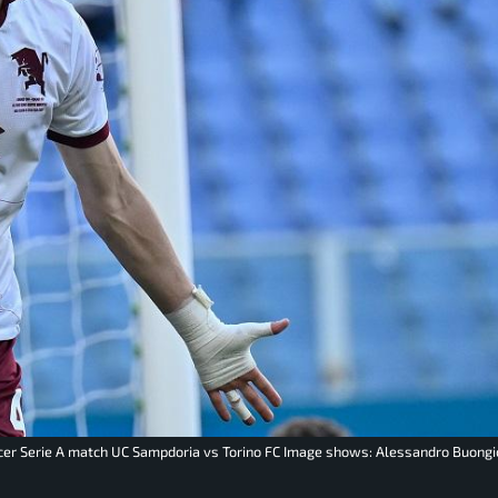
ccer Serie A match UC Sampdoria vs Torino FC Image shows: Alessandro Buongi