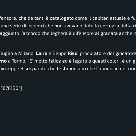
difensore, che da tanti è catalogato come il capitan attuale e f
 una serie di incontri che non avevano dato la certezza della r
aggiunto l’accordo che legherà il difensore al granata anche n
 luglio a Milano,
Cairo
e Beppe
Riso
, procuratore del giocator
rno
a Torino. “
E’ molto felice ed è legato a questi colori, è un 
, Giuseppe Riso: parole che testimoniano che l’annuncio del rin
=”676180″]