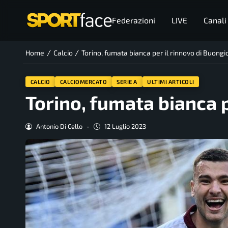
Federazioni
LIVE
Canali
/
/
Home
Calcio
Torino, fumata bianca per il rinnovo di Buong
CALCIO
CALCIOMERCATO
SERIE A
ULTIMI ARTICOLI
Torino, fumata bianca p
Antonio Di Cello
-
12 Luglio 2023