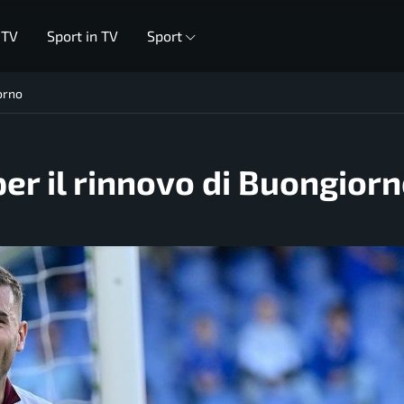
 TV
Sport in TV
Sport
iorno
er il rinnovo di Buongior