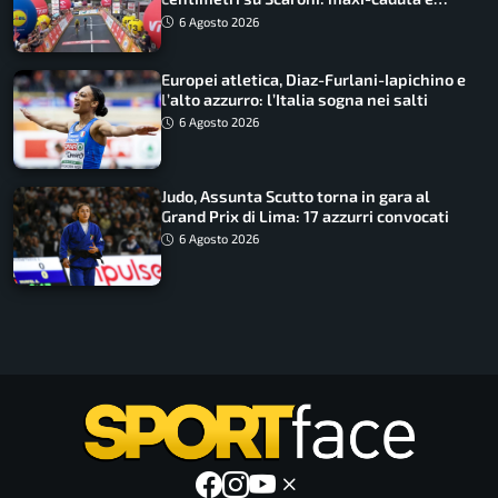
tappa accorciata
6 Agosto 2026
Europei atletica, Diaz-Furlani-Iapichino e
l’alto azzurro: l’Italia sogna nei salti
6 Agosto 2026
Judo, Assunta Scutto torna in gara al
Grand Prix di Lima: 17 azzurri convocati
6 Agosto 2026