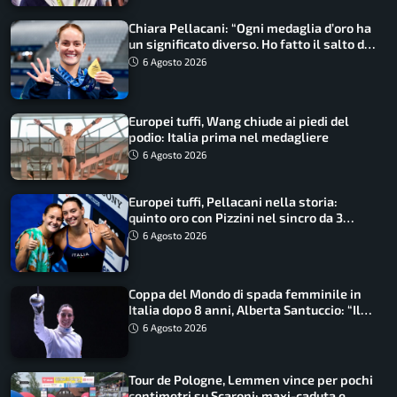
Chiara Pellacani: “Ogni medaglia d’oro ha
un significato diverso. Ho fatto il salto di
qualità”
6 Agosto 2026
Europei tuffi, Wang chiude ai piedi del
podio: Italia prima nel medagliere
6 Agosto 2026
Europei tuffi, Pellacani nella storia:
quinto oro con Pizzini nel sincro da 3
metri
6 Agosto 2026
Coppa del Mondo di spada femminile in
Italia dopo 8 anni, Alberta Santuccio: “Il
lavoro dà sempre i suoi frutti”
6 Agosto 2026
Tour de Pologne, Lemmen vince per pochi
centimetri su Scaroni: maxi-caduta e