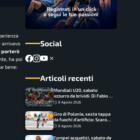
sperienza
Social
 arrivavo
li porterò
nte, ha poi
se bene:
Articoli recenti
Mondiali U20, sabato
azzurro da brividi: Di Fabio e
Inzoli sognano le medaglie,
8 Agosto 2026
Castellani e Succo in finale
Giro di Polonia, sesta tappa
da fuochi d’artificio: Scaroni
può attaccare la maglia di
8 Agosto 2026
Lemmen
Europei acquatici, sabato da