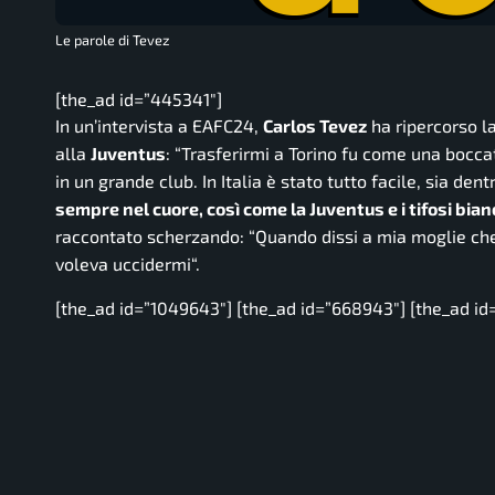
Le parole di Tevez
[the_ad id=”445341″]
In un’intervista a
EAFC24
,
Carlos Tevez
ha ripercorso l
alla
Juventus
: “
Trasferirmi a Torino fu come una boccat
in un grande club. In Italia è stato tutto facile, sia de
sempre nel cuore, così come la Juventus e i tifosi bia
raccontato scherzando: “
Quando dissi a mia moglie che
voleva uccidermi
“.
[the_ad id=”1049643″] [the_ad id=”668943″] [the_ad id