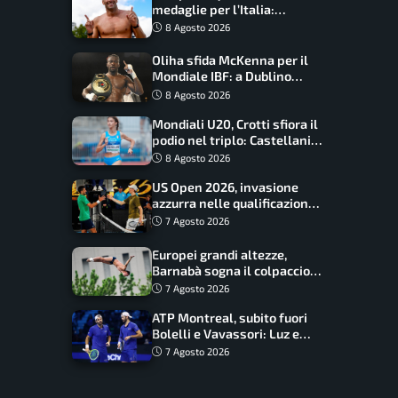
medaglie per l’Italia:
Paltrinieri guida la staffetta,
8 Agosto 2026
Barnabà sogna l’oro dalle
grandi altezze
Oliha sfida McKenna per il
Mondiale IBF: a Dublino
serve l’impresa nella tana
8 Agosto 2026
del lupo
Mondiali U20, Crotti sfiora il
podio nel triplo: Castellani
da record, Succo in finale
8 Agosto 2026
US Open 2026, invasione
azzurra nelle qualificazioni:
17 italiani a caccia del main
7 Agosto 2026
draw
Europei grandi altezze,
Barnabà sogna il colpaccio:
è leader a metà gara, Baraldi
7 Agosto 2026
ancora in corsa
ATP Montreal, subito fuori
Bolelli e Vavassori: Luz e
Matos fermano gli azzurri
7 Agosto 2026