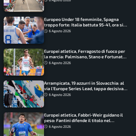
Europeo Under 18 femminile, Spagna
troppo forte: Italia battuta 95-41, ora si
gioca il Mondiale
6 Agosto 2026
Europei atletica, Ferragosto di fuoco per
la marcia: Palmisano, Stano e Fortunato
guidano l’Italia
6 Agosto 2026
Arrampicata, 19 azzurri in Slovacchia: al
via l’Europe Series Lead, tappa decisiva
per la Speed
6 Agosto 2026
Europei atletica, Fabbri-Weir guidano il
peso: Fantini difende il titolo nel
martello
6 Agosto 2026