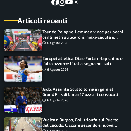
Articoli recenti
Tour de Pologne, Lemmen vince per pochi
centimetri su Scaroni: maxi-caduta e
tappa accorciata
6 Agosto 2026
Europei atletica, Diaz-Furlani-Iapichino e
l’alto azzurro: l’Italia sogna nei salti
6 Agosto 2026
Judo, Assunta Scutto torna in gara al
Grand Prix di Lima: 17 azzurri convocati
6 Agosto 2026
Vuelta a Burgos, Gall trionfa sul Puerto
del Escudo: Ciccone secondo e nuova
maglia di leader
6 Agosto 2026