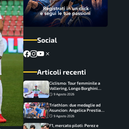
Social
Articoli recenti
Ciclismo: Tour femminile a
Vollering, Longo Borghini
sul podio; Scaroni crolla in
9 Agosto 2026
Polonia
Triathlon: due medaglie ad
Asuncion: Angelica Prestia e
Beatrice Mallozzi sul podio
9 Agosto 2026
F1, mercato piloti: Perez e