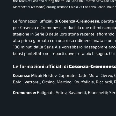
the Team of Cosenza during the Italian Serie BKT match between Terna
Marchetti/LiveMedia) during Ternana Calcio vs Cosenza Calcio, Italian
Le formazioni ufficiali di
Cosenza-Cremonese
, partita
per Cosenza e Cremonese, reduci da due ottimi campiona
stagione in Serie B della loro storia recente, sfiorando
alla prima giornata con una rosa ridimensionata e un nu
180 minuti dalla Serie A e vorrebbero riassaporare anc
bensì puntellato nei reparti dove c’era più bisogno. Ch
Le formazioni ufficiali di
Cosenza-Cremones
Cosenza:
Micai; Hristov, Caporale, Dalle Mura; Ciervo, 
Baldi, Vettorel, Cimino, Martino, Kourfalidis, Ricciardi, R
Cremonese:
Fulignati; Antov, Ravanelli, Bianchetti; Se