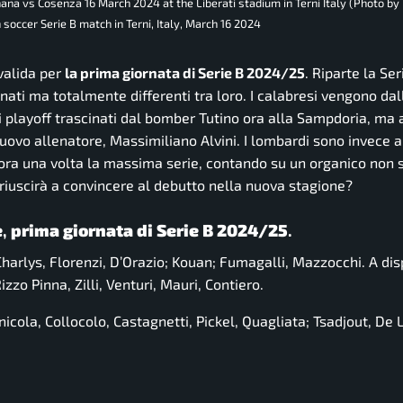
na vs Cosenza 16 March 2024 at the Liberati stadium in Terni Italy (Photo by
 soccer Serie B match in Terni, Italy, March 16 2024
 valida per
la prima giornata di Serie B 2024/25
. Riparte la Se
ti ma totalmente differenti tra loro. I calabresi vengono dal
 i playoff trascinati dal bomber Tutino ora alla Sampdoria, ma 
ovo allenatore, Massimiliano Alvini. I lombardi sono invece ar
ora una volta la massima serie, contando su un organico non 
i riuscirà a convincere al debutto nella nuova stagione?
e
,
prima giornata di Serie B 2024/25
.
Charlys, Florenzi, D’Orazio; Kouan; Fumagalli, Mazzocchi. A dis
izzo Pinna, Zilli, Venturi, Mauri, Contiero.
rnicola, Collocolo, Castagnetti, Pickel, Quagliata; Tsadjout, De 