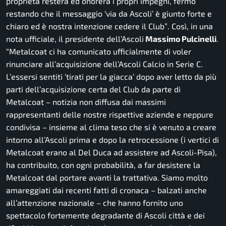
proprietà resterà ed onorerà i propri impegni, fermo
restando che il messaggio ‘via da Ascoli’ è giunto forte e
chiaro ed è nostra intenzione cedere il Club”
. Così, in una
nota ufficiale, il presidente dell’Ascoli
Massimo Pulcinelli
.
“
Metalcoat ci ha comunicato ufficialmente di voler
rinunciare all’acquisizione dell’Ascoli Calcio in Serie C.
L’essersi sentiti ‘tirati per la giacca’ dopo aver letto da più
parti dell’acquisizione certa del Club da parte di
Metalcoat – notizia non diffusa dai massimi
rappresentanti delle nostre rispettive aziende e neppure
condivisa – insieme al clima teso che si è venuto a creare
intorno all’Ascoli prima e dopo la retrocessione (i vertici di
Metalcoat erano al Del Duca ad assistere ad Ascoli-Pisa),
ha contribuito, con ogni probabilità, a far desistere la
Metalcoat dal portare avanti la trattativa. Siamo molto
amareggiati dai recenti fatti di cronaca – balzati anche
all’attenzione nazionale – che hanno fornito uno
spettacolo fortemente degradante di Ascoli città e dei