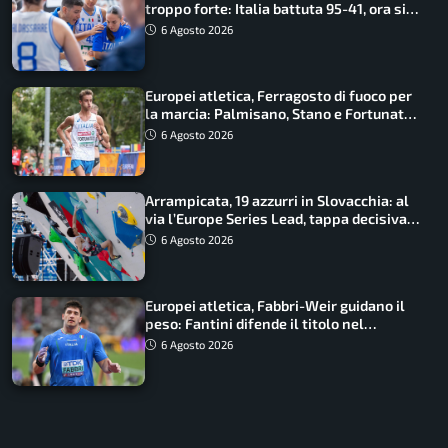
troppo forte: Italia battuta 95-41, ora si
gioca il Mondiale
6 Agosto 2026
Europei atletica, Ferragosto di fuoco per
la marcia: Palmisano, Stano e Fortunato
guidano l’Italia
6 Agosto 2026
Arrampicata, 19 azzurri in Slovacchia: al
via l’Europe Series Lead, tappa decisiva
per la Speed
6 Agosto 2026
Europei atletica, Fabbri-Weir guidano il
peso: Fantini difende il titolo nel
martello
6 Agosto 2026