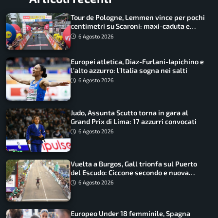
Tour de Pologne, Lemmen vince per pochi
centimetri su Scaroni: maxi-caduta e
tappa accorciata
6 Agosto 2026
Europei atletica, Diaz-Furlani-Iapichino e
l’alto azzurro: l’Italia sogna nei salti
6 Agosto 2026
Judo, Assunta Scutto torna in gara al
Grand Prix di Lima: 17 azzurri convocati
6 Agosto 2026
Vuelta a Burgos, Gall trionfa sul Puerto
del Escudo: Ciccone secondo e nuova
maglia di leader
6 Agosto 2026
Europeo Under 18 femminile, Spagna