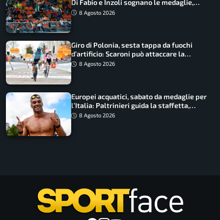
Di Fabio e Inzoli sognano le medaglie,
Castellani e Succo in finale
8 Agosto 2026
Giro di Polonia, sesta tappa da fuochi
d’artificio: Scaroni può attaccare la
maglia di Lemmen
8 Agosto 2026
Europei acquatici, sabato da medaglie per
l’Italia: Paltrinieri guida la staffetta,
Barnabà sogna l’oro dalle grandi altezze
8 Agosto 2026