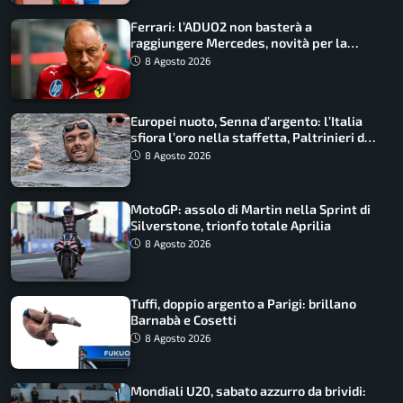
Ferrari: l’ADUO2 non basterà a
raggiungere Mercedes, novità per la
Macarena
8 Agosto 2026
Europei nuoto, Senna d’argento: l’Italia
sfiora l’oro nella staffetta, Paltrinieri da
urlo, il bilancio azzurro
8 Agosto 2026
MotoGP: assolo di Martin nella Sprint di
Silverstone, trionfo totale Aprilia
8 Agosto 2026
Tuffi, doppio argento a Parigi: brillano
Barnabà e Cosetti
8 Agosto 2026
Mondiali U20, sabato azzurro da brividi: