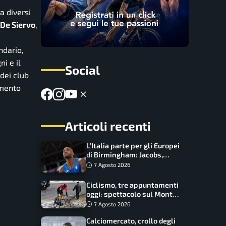
a diversi
 De Siervo
,
ndario,
i e il
Social
 dei club
omento
Articoli recenti
L’Italia parte per gli Europei
di Birmingham: Jacobs,
Tamberi e Battocletti
7 Agosto 2026
guidano una spedizione
record
Ciclismo, tre appuntamenti
oggi: spettacolo sul Mont
Ventoux, orari e come
7 Agosto 2026
vederli
Calciomercato, crollo degli