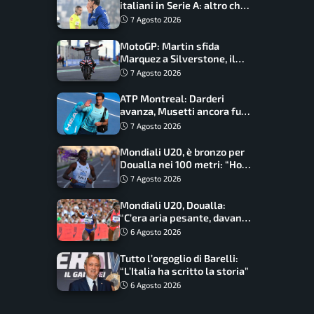
italiani in Serie A: altro che
svolta dopo il Mondiale
7 Agosto 2026
MotoGP: Martin sfida
Marquez a Silverstone, il
programma e gli orari
7 Agosto 2026
ATP Montreal: Darderi
avanza, Musetti ancora fuori
con Jodar
7 Agosto 2026
Mondiali U20, è bronzo per
Doualla nei 100 metri: “Ho
scacciato l’ansia”
7 Agosto 2026
Mondiali U20, Doualla:
“C’era aria pesante, davano
le mascherine! Finale? Non
6 Agosto 2026
ho nulla da perdere”
Tutto l’orgoglio di Barelli:
“L’Italia ha scritto la storia”
6 Agosto 2026