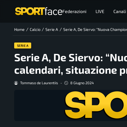
Federazioni
LIVE
Canali
/
/
/
Home
Calcio
Serie A
Serie A, De Siervo: “Nuova Champion
SERIE A
Serie A, De Siervo: “N
calendari, situazione 
Tommaso de Laurentiis
-
8 Giugno 2024