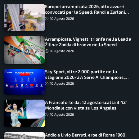
Europei arrampicata 2026, otto azzurri
convocati per la Speed: Randi e Zurloni
guidano l’Italia
10 Agosto 2026
Arrampicata, Vighetti trionfa nella Lead a
Žilina: Zodda di bronzo nella Speed
10 Agosto 2026
Sky Sport, oltre 2.000 partite nella
stagione 2026/27: Serie A, Champions,
Premier e tutte le novità
10 Agosto 2026
A Francoforte dal 12 agosto scatta il 42°
Mondiale con vista su Los Angeles
10 Agosto 2026
Addio a Livio Berruti, eroe di Roma 1960.