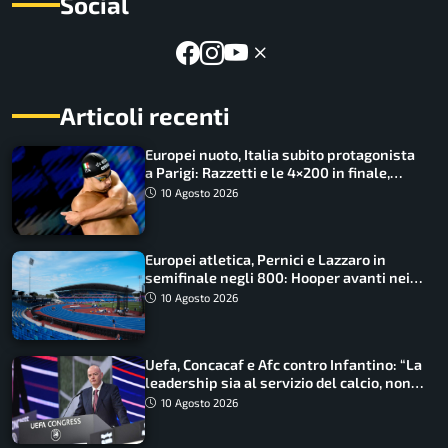
Social
Articoli recenti
Europei nuoto, Italia subito protagonista
a Parigi: Razzetti e le 4×200 in finale,
Quadarella domina gli 800
10 Agosto 2026
Europei atletica, Pernici e Lazzaro in
semifinale negli 800: Hooper avanti nei
100, fuori Tecuceanu
10 Agosto 2026
Uefa, Concacaf e Afc contro Infantino: “La
leadership sia al servizio del calcio, non
cerchi di dominarlo”
10 Agosto 2026