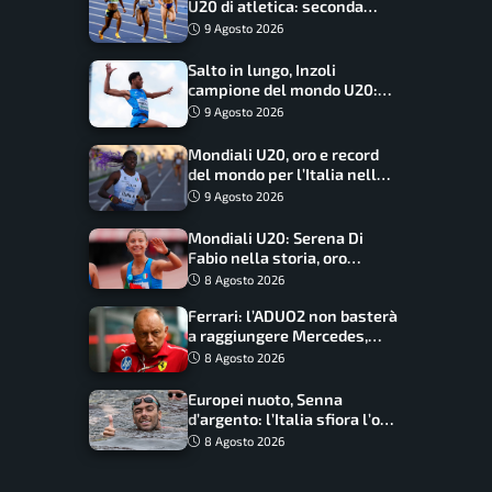
U20 di atletica: seconda
dietro solo agli USA nel
9 Agosto 2026
medagliere
Salto in lungo, Inzoli
campione del mondo U20:
basta un centimetro
9 Agosto 2026
Mondiali U20, oro e record
del mondo per l’Italia nella
4×100 mista: Doualla
9 Agosto 2026
straordinaria
Mondiali U20: Serena Di
Fabio nella storia, oro
dominio totale nei 5000 di
8 Agosto 2026
marcia
Ferrari: l’ADUO2 non basterà
a raggiungere Mercedes,
novità per la Macarena
8 Agosto 2026
Europei nuoto, Senna
d’argento: l’Italia sfiora l’oro
nella staffetta, Paltrinieri
8 Agosto 2026
da urlo, il bilancio azzurro