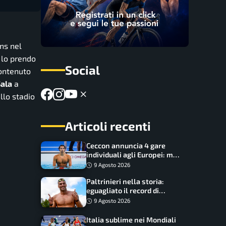
ns nel
o lo prendo
Social
contenuto
ala
a
llo stadio
Articoli recenti
Ceccon annuncia 4 gare
individuali agli Europei: ma
c’è una grossa rinuncia
9 Agosto 2026
Paltrinieri nella storia:
eguagliato il record di
medaglie di Federica
9 Agosto 2026
Pellegrini
Italia sublime nei Mondiali