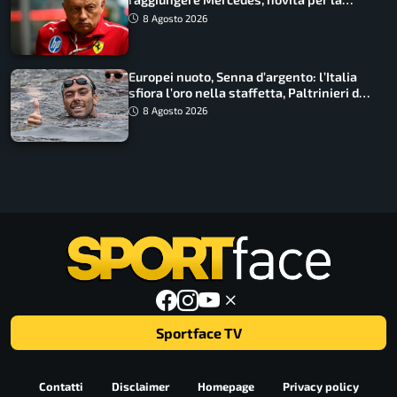
Macarena
8 Agosto 2026
Europei nuoto, Senna d’argento: l’Italia
sfiora l’oro nella staffetta, Paltrinieri da
urlo, il bilancio azzurro
8 Agosto 2026
Sportface TV
Contatti
Disclaimer
Homepage
Privacy policy