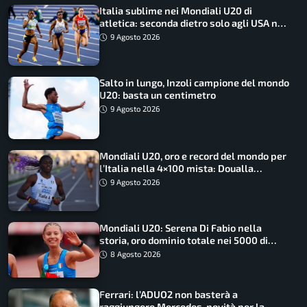
Italia sublime nei Mondiali U20 di
atletica: seconda dietro solo agli USA nel
medagliere
9 Agosto 2026
Salto in lungo, Inzoli campione del mondo
U20: basta un centimetro
9 Agosto 2026
Mondiali U20, oro e record del mondo per
l’Italia nella 4×100 mista: Doualla
straordinaria
9 Agosto 2026
Mondiali U20: Serena Di Fabio nella
storia, oro dominio totale nei 5000 di
marcia
8 Agosto 2026
Ferrari: l’ADUO2 non basterà a
raggiungere Mercedes, novità per la