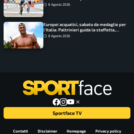
maglia di Lemmen
8 Agosto 2026
Europei acquatici, sabato da medaglie per
l’Italia: Paltrinieri guida la staffetta,
Barnabà sogna l’oro dalle grandi altezze
8 Agosto 2026
Sportface TV
Contatti
Disclaimer
Homepage
Privacy policy