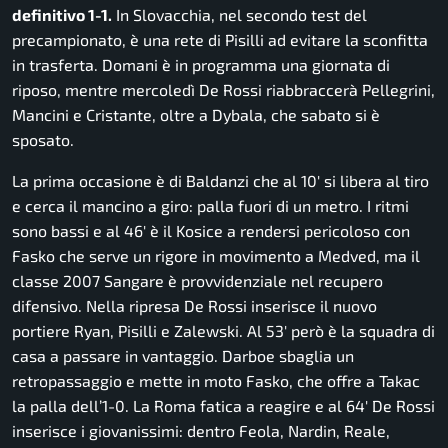
definitivo 1-1.
In Slovacchia, nel secondo test del
precampionato, è una rete di Pisilli ad evitare la sconfitta
in trasferta. Domani è in programma una giornata di
riposo, mentre mercoledì De Rossi riabbraccerà Pellegrini,
Mancini e Cristante, oltre a Dybala, che sabato si è
sposato.
La prima occasione è di Baldanzi che al 10′ si libera al tiro
e cerca il mancino a giro: palla fuori di un metro. I ritmi
sono bassi e al 46′ è il Kosice a rendersi pericoloso con
Fasko che serve un rigore in movimento a Medved, ma il
classe 2007 Sangare è provvidenziale nel recupero
difensivo. Nella ripresa De Rossi inserisce il nuovo
portiere Ryan, Pisilli e Zalewski. Al 53′ però è la squadra di
casa a passare in vantaggio. Darboe sbaglia un
retropassaggio e mette in moto Fasko, che offre a Takac
la palla dell’1-0. La Roma fatica a reagire e al 64′ De Rossi
inserisce i giovanissimi: dentro Feola, Nardin, Reale,