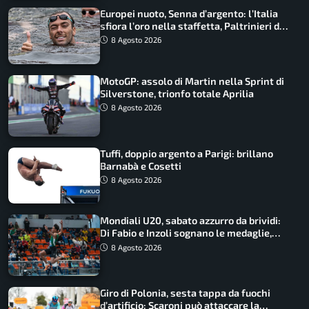
Europei nuoto, Senna d’argento: l’Italia
sfiora l’oro nella staffetta, Paltrinieri da
urlo, il bilancio azzurro
8 Agosto 2026
MotoGP: assolo di Martin nella Sprint di
Silverstone, trionfo totale Aprilia
8 Agosto 2026
Tuffi, doppio argento a Parigi: brillano
Barnabà e Cosetti
8 Agosto 2026
Mondiali U20, sabato azzurro da brividi:
Di Fabio e Inzoli sognano le medaglie,
Castellani e Succo in finale
8 Agosto 2026
Giro di Polonia, sesta tappa da fuochi
d’artificio: Scaroni può attaccare la