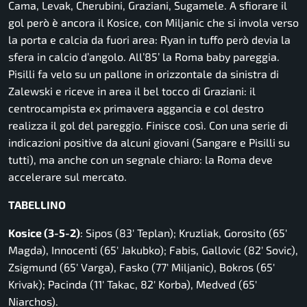
Cama, Levak, Cherubini, Graziani, Sugamele. A sfiorare il
gol però è ancora il Kosice, con Miljanic che si invola verso
la porta e calcia da fuori area: Ryan in tuffo però devia la
sfera in calcio d’angolo. All’85’ la Roma baby pareggia.
Pisilli fa velo su un pallone in orizzontale da sinistra di
Zalewski e riceve in area il bel tocco di Graziani: il
centrocampista ex primavera aggancia e col destro
realizza il gol del pareggio. Finisce così. Con una serie di
indicazioni positive da alcuni giovani (Sangare e Pisilli su
tutti), ma anche con un segnale chiaro: la Roma deve
accelerare sul mercato.
TABELLINO
Kosice (3-5-2)
: Sipos (83′ Teplan); Kruzliak, Gorosito (65′
Magda), Innocenti (65′ Jakubko); Fabis, Gallovic (82′ Sovic),
Zsigmund (65′ Varga), Fasko (77′ Miljanic), Bokros (65′
Krivak); Pacinda (11′ Takac, 82′ Korba), Medved (65′
Niarchos).