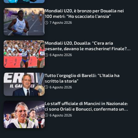
Mondiali U20, è bronzo per Doualla nei
100 metri: “Ho scacciato l’ansia”
7 Agosto 2026
Mondiali U20, Doualla: “C’era aria
pesante, davano le mascherine! Finale?
Non ho nulla da perdere”
6 Agosto 2026
Tutto l’orgoglio di Barelli: “L’Italia ha
scritto la storia”
6 Agosto 2026
Lo staff ufficiale di Mancini in Nazionale:
ci sono Oriali e Bonucci, confermato un
ritorno
6 Agosto 2026