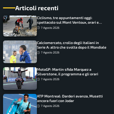
Articoli recenti
Ciclismo, tre appuntamenti oggi:
spettacolo sul Mont Ventoux, orari e
come vederli
7 Agosto 2026
Calciomercato, crollo degli italiani in
Serie A: altro che svolta dopo il Mondiale
7 Agosto 2026
MotoGP: Martin sfida Marquez a
Silverstone, il programma e gli orari
7 Agosto 2026
ATP Montreal: Darderi avanza, Musetti
ancora fuori con Jodar
7 Agosto 2026