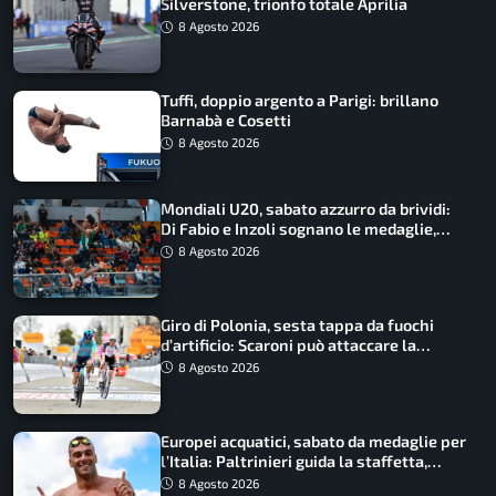
Silverstone, trionfo totale Aprilia
8 Agosto 2026
Tuffi, doppio argento a Parigi: brillano
Barnabà e Cosetti
8 Agosto 2026
Mondiali U20, sabato azzurro da brividi:
Di Fabio e Inzoli sognano le medaglie,
Castellani e Succo in finale
8 Agosto 2026
Giro di Polonia, sesta tappa da fuochi
d’artificio: Scaroni può attaccare la
maglia di Lemmen
8 Agosto 2026
Europei acquatici, sabato da medaglie per
l’Italia: Paltrinieri guida la staffetta,
Barnabà sogna l’oro dalle grandi altezze
8 Agosto 2026