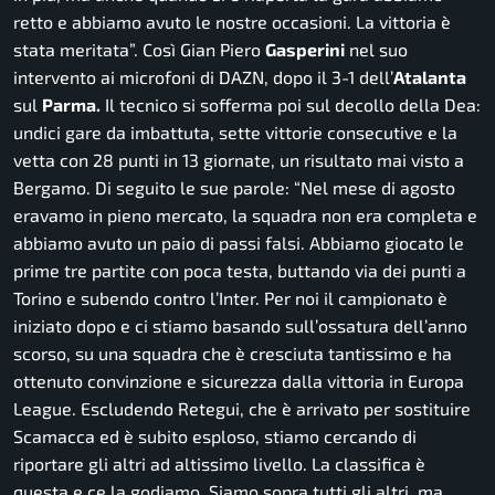
retto e abbiamo avuto le nostre occasioni. La vittoria è
stata meritata”.
Così Gian Piero
Gasperini
nel suo
intervento ai microfoni di DAZN, dopo il 3-1 dell’
Atalanta
sul
Parma.
Il tecnico si sofferma poi sul decollo della Dea:
undici gare da imbattuta, sette vittorie consecutive e la
vetta con 28 punti in 13 giornate, un risultato mai visto a
Bergamo. Di seguito le sue parole:
“Nel mese di agosto
eravamo in pieno mercato, la squadra non era completa e
abbiamo avuto un paio di passi falsi. Abbiamo giocato le
prime tre partite con poca testa, buttando via dei punti a
Torino e subendo contro l’Inter. Per noi il campionato è
iniziato dopo e ci stiamo basando sull’ossatura dell’anno
scorso, su una squadra che è cresciuta tantissimo e ha
ottenuto convinzione e sicurezza dalla vittoria in Europa
League. Escludendo Retegui, che è arrivato per sostituire
Scamacca ed è subito esploso, stiamo cercando di
riportare gli altri ad altissimo livello. La classifica è
questa e ce la godiamo. Siamo sopra tutti gli altri, ma