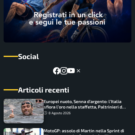
Social
Articoli recenti
Europei nuoto, Senna d’argento: l’Italia
sfiora l’oro nella staffetta, Paltrinieri da
urlo, il bilancio azzurro
8 Agosto 2026
MotoGP: assolo di Martin nella Sprint di