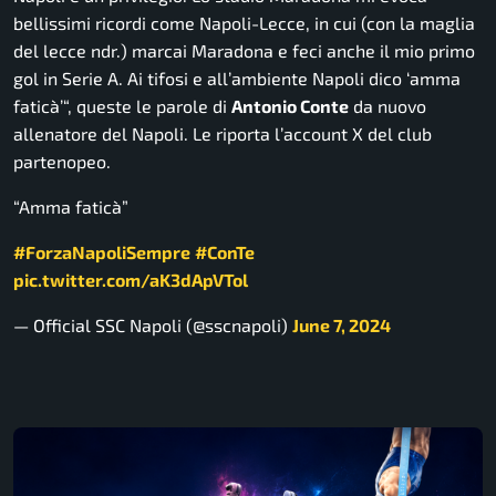
bellissimi ricordi come Napoli-Lecce, in cui
(con la maglia
del lecce ndr.)
marcai Maradona e feci anche il mio primo
gol in Serie A. Ai tifosi e all’ambiente Napoli dico ‘amma
faticà’
“, queste le parole di
Antonio Conte
da nuovo
allenatore del Napoli. Le riporta l’account X del club
partenopeo.
“Amma faticà”
#ForzaNapoliSempre
#ConTe
pic.twitter.com/aK3dApVTol
— Official SSC Napoli (@sscnapoli)
June 7, 2024