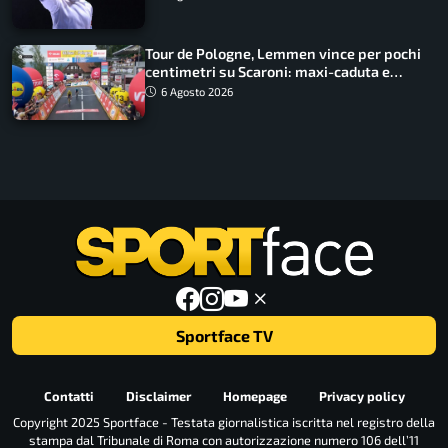
Tour de Pologne, Lemmen vince per pochi
centimetri su Scaroni: maxi-caduta e
tappa accorciata
6 Agosto 2026
Sportface TV
Contatti
Disclaimer
Homepage
Privacy policy
Copyright 2025 Sportface - Testata giornalistica iscritta nel registro della
stampa dal Tribunale di Roma con autorizzazione numero 106 dell’11