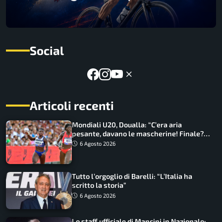
Social
Articoli recenti
Mondiali U20, Doualla: “C’era aria
pesante, davano le mascherine! Finale?
Non ho nulla da perdere”
6 Agosto 2026
Tutto l’orgoglio di Barelli: “L’Italia ha
scritto la storia”
6 Agosto 2026
Lo staff ufficiale di Mancini in Nazionale: