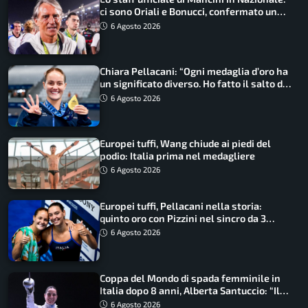
ci sono Oriali e Bonucci, confermato un
ritorno
6 Agosto 2026
Chiara Pellacani: “Ogni medaglia d’oro ha
un significato diverso. Ho fatto il salto di
qualità”
6 Agosto 2026
Europei tuffi, Wang chiude ai piedi del
podio: Italia prima nel medagliere
6 Agosto 2026
Europei tuffi, Pellacani nella storia:
quinto oro con Pizzini nel sincro da 3
metri
6 Agosto 2026
Coppa del Mondo di spada femminile in
Italia dopo 8 anni, Alberta Santuccio: “Il
lavoro dà sempre i suoi frutti”
6 Agosto 2026