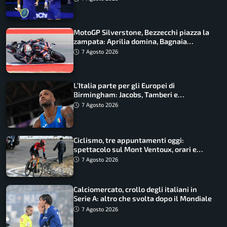
MotoGP Silverstone, Bezzecchi piazza la
zampata: Aprilia domina, Bagnaia
costretto al Q1
7 Agosto 2026
L’Italia parte per gli Europei di
Birmingham: Jacobs, Tamberi e
Battocletti guidano una spedizione
7 Agosto 2026
record
Ciclismo, tre appuntamenti oggi:
spettacolo sul Mont Ventoux, orari e
come vederli
7 Agosto 2026
Calciomercato, crollo degli italiani in
Serie A: altro che svolta dopo il Mondiale
7 Agosto 2026