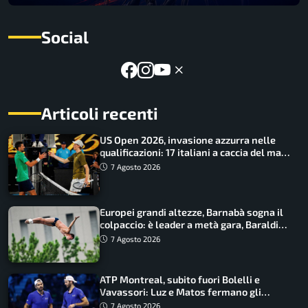
Social
Articoli recenti
US Open 2026, invasione azzurra nelle
qualificazioni: 17 italiani a caccia del main
draw
7 Agosto 2026
Europei grandi altezze, Barnabà sogna il
colpaccio: è leader a metà gara, Baraldi
ancora in corsa
7 Agosto 2026
ATP Montreal, subito fuori Bolelli e
Vavassori: Luz e Matos fermano gli
azzurri
7 Agosto 2026