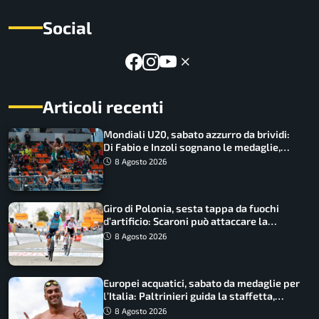
Social
Articoli recenti
Mondiali U20, sabato azzurro da brividi:
Di Fabio e Inzoli sognano le medaglie,
Castellani e Succo in finale
8 Agosto 2026
Giro di Polonia, sesta tappa da fuochi
d’artificio: Scaroni può attaccare la
maglia di Lemmen
8 Agosto 2026
Europei acquatici, sabato da medaglie per
l’Italia: Paltrinieri guida la staffetta,
Barnabà sogna l’oro dalle grandi altezze
8 Agosto 2026