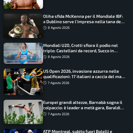
Oliha sfida McKenna per il Mondiale IBF:
a Dublino serve l’impresa nella tana del
lupo
8 Agosto 2026
Mondiali U20, Crotti sfiora il podio nel
triplo: Castellani da record, Succo in
finale
8 Agosto 2026
US Open 2026, invasione azzurra nelle
qualificazioni: 17 italiani a caccia del main
draw
7 Agosto 2026
Europei grandi altezze, Barnabà sogna il
colpaccio: è leader a metà gara, Baraldi
ancora in corsa
7 Agosto 2026
ATP Montreal, subito fuori Bolelli e