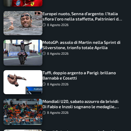
Europei nuoto, Senna d’argento: l’Italia
sfiora l’oro nella staffetta, Paltrinieri da
urlo, il bilancio azzurro
8 Agosto 2026
MotoGP: assolo di Martin nella Sprint di
Silverstone, trionfo totale Aprilia
8 Agosto 2026
Tuffi, doppio argento a Parigi: brillano
Barnabà e Cosetti
8 Agosto 2026
Mondiali U20, sabato azzurro da brividi:
Di Fabio e Inzoli sognano le medaglie,
Castellani e Succo in finale
8 Agosto 2026