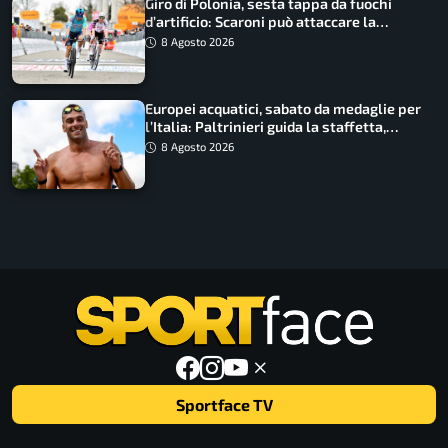
Giro di Polonia, sesta tappa da fuochi
d’artificio: Scaroni può attaccare la
maglia di Lemmen
8 Agosto 2026
Europei acquatici, sabato da medaglie per
l’Italia: Paltrinieri guida la staffetta,
Barnabà sogna l’oro dalle grandi altezze
8 Agosto 2026
Sportface TV