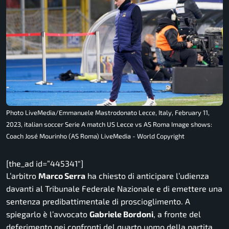
Photo LiveMedia/Emmanuele Mastrodonato Lecce, Italy, February 11,
2023, italian soccer Serie A match US Lecce vs AS Roma Image shows:
Coach José Mourinho (AS Roma) LiveMedia - World Copyright
[the_ad id=”445341″]
L’arbitro
Marco Serra
ha chiesto di anticipare l’udienza
davanti al Tribunale Federale Nazionale e di emettere una
sentenza predibattimentale di proscioglimento. A
spiegarlo è l’avvocato
Gabriele Bordoni
, a fronte del
deferimento nei confronti del quarto uomo della partita