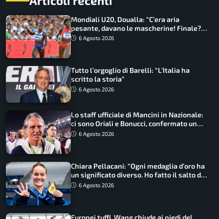
Articoli recenti
Mondiali U20, Doualla: “C’era aria
pesante, davano le mascherine! Finale?
Non ho nulla da perdere”
6 Agosto 2026
Tutto l’orgoglio di Barelli: “L’Italia ha
scritto la storia”
6 Agosto 2026
Lo staff ufficiale di Mancini in Nazionale:
ci sono Oriali e Bonucci, confermato un
ritorno
6 Agosto 2026
Chiara Pellacani: “Ogni medaglia d’oro ha
un significato diverso. Ho fatto il salto di
qualità”
6 Agosto 2026
Europei tuffi, Wang chiude ai piedi del