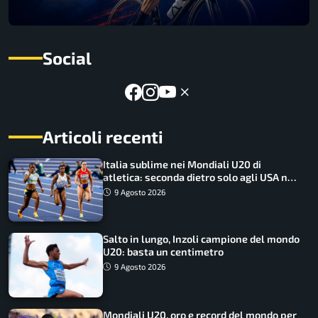
Social
Articoli recenti
Italia sublime nei Mondiali U20 di
atletica: seconda dietro solo agli USA nel
medagliere
9 Agosto 2026
Salto in lungo, Inzoli campione del mondo
U20: basta un centimetro
9 Agosto 2026
Mondiali U20, oro e record del mondo per