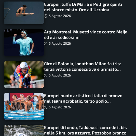
Europei, tuffi: Di Maria e Pelligra quinti
nel sincro misto. Oro all’Ucraina
5 Agosto 2026
Atp Montreal, Musetti vince contro Meija
ed è ai sedicesimi
5 Agosto 2026
Giro di Polonia, Jonathan Milan fa tris:
terza vittoria consecutiva e primato
rafforzato
5 Agosto 2026
Europei nuoto artistico, Italia di bronzo
nel team acrobatic: terzo podio
consecutivo
5 Agosto 2026
Europei di fondo, Taddeucci concede il bis
nella 5 km: oro azzurro, Pozzobon bronzo