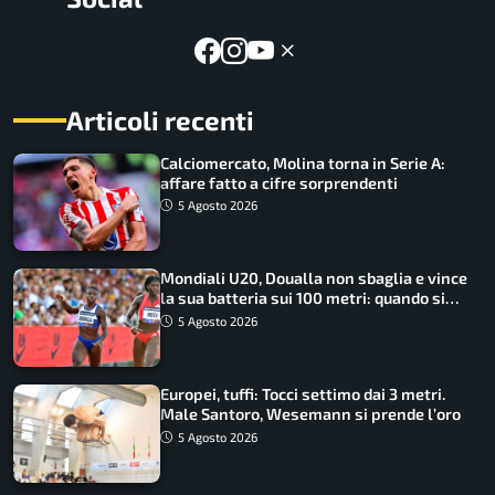
Articoli recenti
Calciomercato, Molina torna in Serie A:
affare fatto a cifre sorprendenti
5 Agosto 2026
Mondiali U20, Doualla non sbaglia e vince
la sua batteria sui 100 metri: quando si
disputano le finali
5 Agosto 2026
Europei, tuffi: Tocci settimo dai 3 metri.
Male Santoro, Wesemann si prende l’oro
5 Agosto 2026