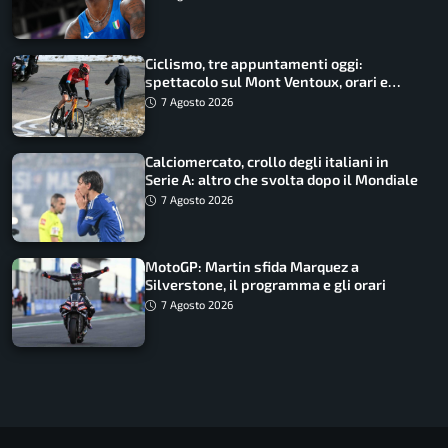
record
Ciclismo, tre appuntamenti oggi:
spettacolo sul Mont Ventoux, orari e
come vederli
7 Agosto 2026
Calciomercato, crollo degli italiani in
Serie A: altro che svolta dopo il Mondiale
7 Agosto 2026
MotoGP: Martin sfida Marquez a
Silverstone, il programma e gli orari
7 Agosto 2026