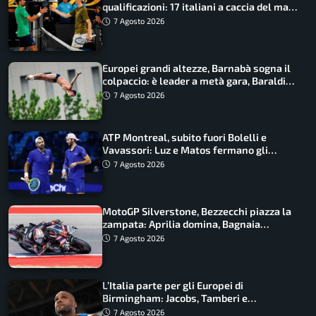
qualificazioni: 17 italiani a caccia del main
draw
7 Agosto 2026
Europei grandi altezze, Barnabà sogna il
colpaccio: è leader a metà gara, Baraldi
ancora in corsa
7 Agosto 2026
ATP Montreal, subito fuori Bolelli e
Vavassori: Luz e Matos fermano gli
azzurri
7 Agosto 2026
MotoGP Silverstone, Bezzecchi piazza la
zampata: Aprilia domina, Bagnaia
costretto al Q1
7 Agosto 2026
L’Italia parte per gli Europei di
Birmingham: Jacobs, Tamberi e
Battocletti guidano una spedizione
7 Agosto 2026