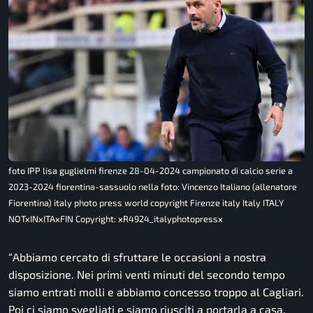
foto IPP lisa guglielmi firenze 28-04-2024 campionato di calcio serie a
2023-2024 fiorentina-sassuolo nella foto: Vincenzo Italiano (allenatore
Fiorentina) italy photo press world copyright Firenze italy Italy ITALY
NOTxINxITAxFIN Copyright: xR4924_italyphotopressx
“
Abbiamo cercato di sfruttare le occasioni a nostra
disposizione. Nei primi venti minuti del secondo tempo
siamo entrati molli e abbiamo concesso troppo al Cagliari.
Poi ci siamo svegliati e siamo riusciti a portarla a casa.