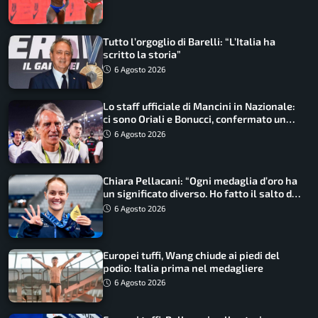
Tutto l’orgoglio di Barelli: “L’Italia ha
scritto la storia”
6 Agosto 2026
Lo staff ufficiale di Mancini in Nazionale:
ci sono Oriali e Bonucci, confermato un
ritorno
6 Agosto 2026
Chiara Pellacani: “Ogni medaglia d’oro ha
un significato diverso. Ho fatto il salto di
qualità”
6 Agosto 2026
Europei tuffi, Wang chiude ai piedi del
podio: Italia prima nel medagliere
6 Agosto 2026