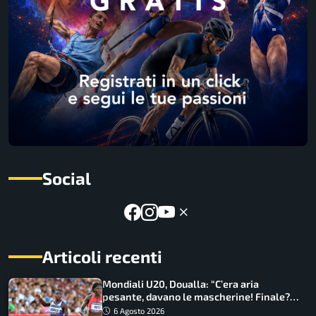
Social
Articoli recenti
Mondiali U20, Doualla: “C’era aria
pesante, davano le mascherine! Finale?
Non ho nulla da perdere”
6 Agosto 2026