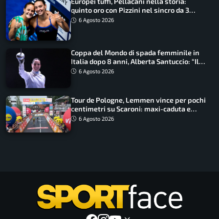
Europei tuffi, Pellacani nella storia:
quinto oro con Pizzini nel sincro da 3
metri
6 Agosto 2026
Coppa del Mondo di spada femminile in
Italia dopo 8 anni, Alberta Santuccio: “Il
lavoro dà sempre i suoi frutti”
6 Agosto 2026
Tour de Pologne, Lemmen vince per pochi
centimetri su Scaroni: maxi-caduta e
tappa accorciata
6 Agosto 2026