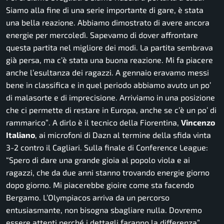
Siamo alla fine di una serie importante di gare, è stata
una bella reazione. Abbiamo dimostrato di avere ancora
energie per mercoledì. Sapevamo di dover affrontare
questa partita nel migliore dei modi. La partita sembrava
già persa, ma c’è stata una buona reazione. Mi fa piacere
anche l’esultanza dei ragazzi. A gennaio eravamo messi
bene in classifica e in quel periodo abbiamo avuto un po’
di malasorte e di imprecisione. Arriviamo in una posizione
che ci permette di restare in Europa, anche se c’è un po’ di
rammarico”
. A dirlo è il tecnico della Fiorentina,
Vincenzo
Italiano
, ai microfoni di Dazn al termine della sfida vinta
3-2 contro il Cagliari. Sulla finale di Conference League:
“
Spero di dare una grande gioia al popolo viola e ai
ragazzi, che da due anni stanno trovando energie giorno
dopo giorno. Mi piacerebbe gioire come sta facendo
Bergamo. L’Olympiacos arriva da un percorso
entusiasmante, non bisogna sbagliare nulla. Dovremo
essere attenti perché i dettagli faranno la differenza”.