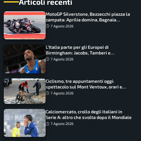
Articoli recenti
MotoGP Silverstone, Bezzecchi piazza la
zampata: Aprilia domina, Bagnaia
costretto al Q1
7 Agosto 2026
L’Italia parte per gli Europei di
Birmingham: Jacobs, Tamberi e
Battocletti guidano una spedizione
7 Agosto 2026
record
Ciclismo, tre appuntamenti oggi:
spettacolo sul Mont Ventoux, orari e
come vederli
7 Agosto 2026
Calciomercato, crollo degli italiani in
Serie A: altro che svolta dopo il Mondiale
7 Agosto 2026