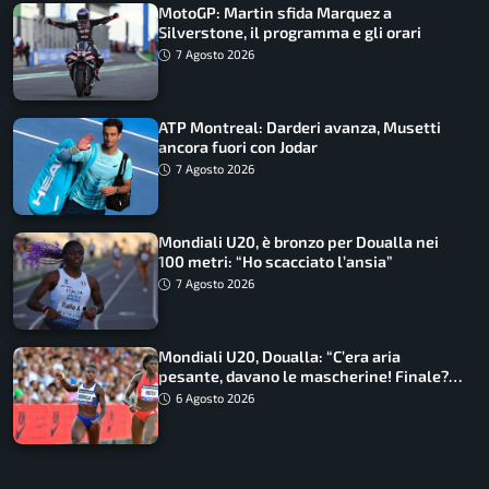
MotoGP: Martin sfida Marquez a
Silverstone, il programma e gli orari
7 Agosto 2026
ATP Montreal: Darderi avanza, Musetti
ancora fuori con Jodar
7 Agosto 2026
Mondiali U20, è bronzo per Doualla nei
100 metri: “Ho scacciato l’ansia”
7 Agosto 2026
Mondiali U20, Doualla: “C’era aria
pesante, davano le mascherine! Finale?
Non ho nulla da perdere”
6 Agosto 2026