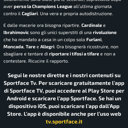
aver
perso la Champions League
all’ultima giornata
contro il
Cagliari
. Una vera e propria autodistruzione.
E dalle macerie ora bisogna ripartire.
Cardinale
e
Ibrahimovic
sono gli unici superstiti di una
rivoluzione
che ha mandato a casa in un colpo solo
Furlani
,
Moncada
,
Tare
e
Allegri
. Ora bisognerà ricostruire, non
sbagliare e tentare di
riportare i tifosi a tifare
e non a
contestare. Ricucire il rapporto.
Segui le nostre dirette e i nostri contenuti su
Sportface Tv. Per scaricare gratuitamente l’app
di Sportface TV, puoi accedere al Play Store per
Android e scaricare l’app Sportface. Se hai un
dispositivo iOS, puoi scaricare l’app dall’App
Store. L’app è disponibile anche per l’uso web
tv.sportface.it