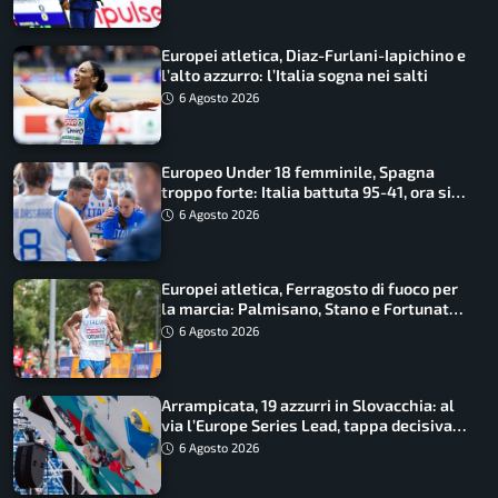
Europei atletica, Diaz-Furlani-Iapichino e
l’alto azzurro: l’Italia sogna nei salti
6 Agosto 2026
Europeo Under 18 femminile, Spagna
troppo forte: Italia battuta 95-41, ora si
gioca il Mondiale
6 Agosto 2026
Europei atletica, Ferragosto di fuoco per
la marcia: Palmisano, Stano e Fortunato
guidano l’Italia
6 Agosto 2026
Arrampicata, 19 azzurri in Slovacchia: al
via l’Europe Series Lead, tappa decisiva
per la Speed
6 Agosto 2026