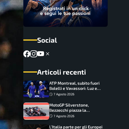
Social
Articoli recenti
ATP Montreal, subito fuori
Bolelli e Vavassori: Luz e
Matos fermano gli azzurri
7 Agosto 2026
MotoGP Silverstone,
Bezzecchi piazza la
zampata: Aprilia domina,
7 Agosto 2026
Bagnaia costretto al Q1
L’Italia parte per gli Europei