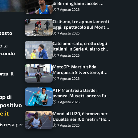
di Birmingham: Jacobs,
Tamberi e Battocletti
7 Agosto 2026
guidano una spedizione
record
Ciclismo, tre appuntamenti
oggi: spettacolo sul Mont
 posto
Ventoux, orari e come
7 Agosto 2026
vederli
Calciomercato, crollo degli
o la
italiani in Serie A: altro che
secondo
svolta dopo il Mondiale
7 Agosto 2026
MotoGP: Martin sfida
Marquez a Silverstone, il
orza
. Il
programma e gli orari
7 Agosto 2026
ATP Montreal: Darderi
avanza, Musetti ancora fuori
pp di
con Jodar
7 Agosto 2026
spositivo
e.it
Mondiali U20, è bronzo per
Doualla nei 100 metri: “Ho
discesa
per
scacciato l’ansia”
7 Agosto 2026