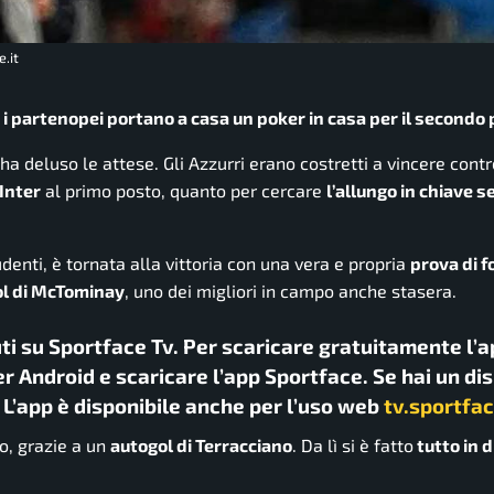
.it
A: i partenopei portano a casa un poker in casa per il secondo
ha deluso le attese. Gli Azzurri erano costretti a vincere contr
’Inter
al primo posto, quanto per cercare
l’allungo in chiave 
denti, è tornata alla vittoria con una vera e propria
prova di f
ol di McTominay
, uno dei migliori in campo anche stasera.
uti su Sportface Tv. Per scaricare gratuitamente l’a
r Android e scaricare l’app Sportface. Se hai un di
. L’app è disponibile anche per l’uso web
tv.sportfac
po, grazie a un
autogol di Terracciano
. Da lì si è fatto
tutto in 