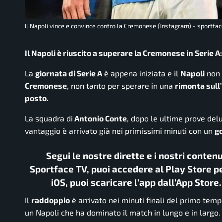
Il Napoli vince e convince contro la Cremonese (Instagram) - sportface
Il Napoli è riuscito a superare la Cremonese in Serie 
La
giornata di Serie A
è appena iniziata e il
Napoli
non 
Cremonese
, non tanto per sperare in una
rimonta sull
posto.
La squadra di
Antonio Conte
, dopo le ultime prove delu
vantaggio è arrivato già nei primissimi minuti con un
g
Segui le nostre dirette e i nostri conten
Sportface TV, puoi accedere al Play Store pe
iOS, puoi scaricare l’app dall’App Store
Il
raddoppio
è arrivato nei minuti finali del primo tem
un Napoli che ha dominato il match in lungo e in largo.