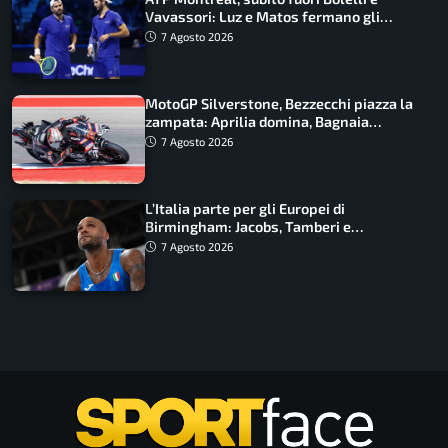
Vavassori: Luz e Matos fermano gli
azzurri
7 Agosto 2026
MotoGP Silverstone, Bezzecchi piazza la
zampata: Aprilia domina, Bagnaia
costretto al Q1
7 Agosto 2026
L’Italia parte per gli Europei di
Birmingham: Jacobs, Tamberi e
Battocletti guidano una spedizione
7 Agosto 2026
record