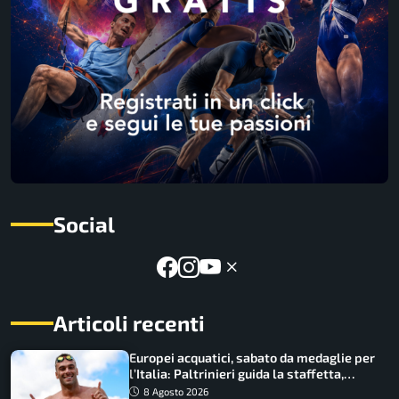
Social
Articoli recenti
Europei acquatici, sabato da medaglie per
l’Italia: Paltrinieri guida la staffetta,
Barnabà sogna l’oro dalle grandi altezze
8 Agosto 2026