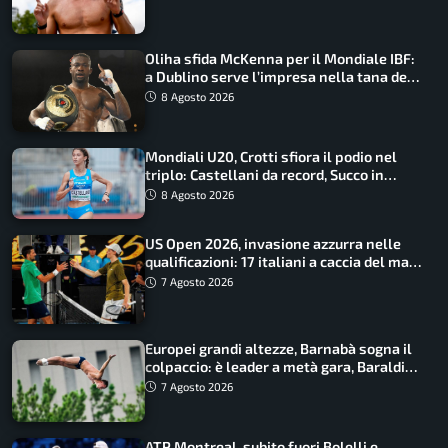
Oliha sfida McKenna per il Mondiale IBF:
a Dublino serve l’impresa nella tana del
lupo
8 Agosto 2026
Mondiali U20, Crotti sfiora il podio nel
triplo: Castellani da record, Succo in
finale
8 Agosto 2026
US Open 2026, invasione azzurra nelle
qualificazioni: 17 italiani a caccia del main
draw
7 Agosto 2026
Europei grandi altezze, Barnabà sogna il
colpaccio: è leader a metà gara, Baraldi
ancora in corsa
7 Agosto 2026
ATP Montreal, subito fuori Bolelli e