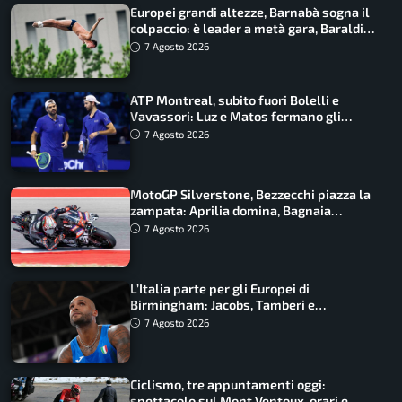
Europei grandi altezze, Barnabà sogna il
colpaccio: è leader a metà gara, Baraldi
ancora in corsa
7 Agosto 2026
ATP Montreal, subito fuori Bolelli e
Vavassori: Luz e Matos fermano gli
azzurri
7 Agosto 2026
MotoGP Silverstone, Bezzecchi piazza la
zampata: Aprilia domina, Bagnaia
costretto al Q1
7 Agosto 2026
L’Italia parte per gli Europei di
Birmingham: Jacobs, Tamberi e
Battocletti guidano una spedizione
7 Agosto 2026
record
Ciclismo, tre appuntamenti oggi:
spettacolo sul Mont Ventoux, orari e