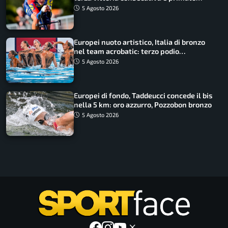
rafforzato
5 Agosto 2026
Europei nuoto artistico, Italia di bronzo
nel team acrobatic: terzo podio
consecutivo
5 Agosto 2026
Europei di fondo, Taddeucci concede il bis
nella 5 km: oro azzurro, Pozzobon bronzo
5 Agosto 2026