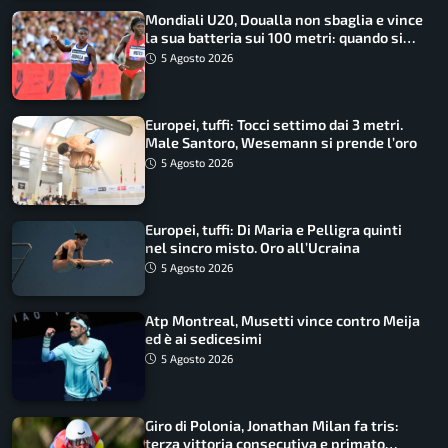
Mondiali U20, Doualla non sbaglia e vince
la sua batteria sui 100 metri: quando si
disputano le finali
5 Agosto 2026
Europei, tuffi: Tocci settimo dai 3 metri.
Male Santoro, Wesemann si prende l’oro
5 Agosto 2026
Europei, tuffi: Di Maria e Pelligra quinti
nel sincro misto. Oro all’Ucraina
5 Agosto 2026
Atp Montreal, Musetti vince contro Meija
ed è ai sedicesimi
5 Agosto 2026
Giro di Polonia, Jonathan Milan fa tris:
terza vittoria consecutiva e primato