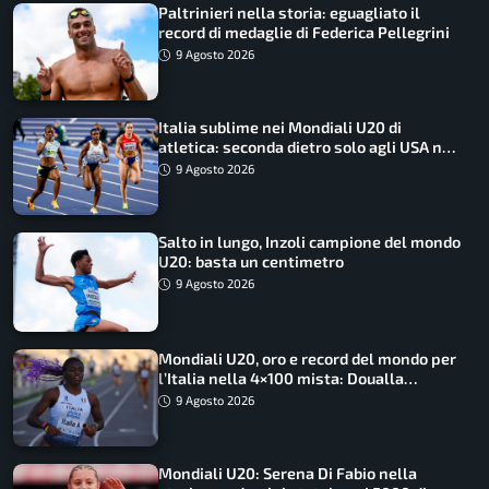
Paltrinieri nella storia: eguagliato il
record di medaglie di Federica Pellegrini
9 Agosto 2026
Italia sublime nei Mondiali U20 di
atletica: seconda dietro solo agli USA nel
medagliere
9 Agosto 2026
Salto in lungo, Inzoli campione del mondo
U20: basta un centimetro
9 Agosto 2026
Mondiali U20, oro e record del mondo per
l’Italia nella 4×100 mista: Doualla
straordinaria
9 Agosto 2026
Mondiali U20: Serena Di Fabio nella