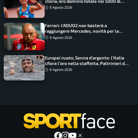
storia, oro dominio totale nei 5000 di
marcia
8 Agosto 2026
Ferrari: l’ADUO2 non basterà a
raggiungere Mercedes, novità per la
Macarena
8 Agosto 2026
Europei nuoto, Senna d’argento: l’Italia
sfiora l’oro nella staffetta, Paltrinieri da
urlo, il bilancio azzurro
8 Agosto 2026