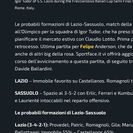
Igor Tudor of S.S. Lazio during the Frecciarossa Italian Cup Semi Fina
Rome, Italy.
Le probabili formazioni di Lazio-Sassuolo, match della
all’Olimpico per la squadra di Igor Tudor, che ha preso 
pianificare il mercato estivo con Claudio Lotito. Prima
retrocesso. Ultima partita per
Felipe
Anderson, che da s
anche di altri big della rosa. Sportface.it vi offrirà agg
corso dell’avvicinamento a questa partita, di seguito tro
Davide Ballardini.
LAZIO
– Immobile favorito su Castellanos. Romagnoli tor
SASSUOLO
– Spazio al 3-5-2 con Erlic, Ferrari e Kumbul
e Laurienté intoccabili nel reparto offensivo.
Le probabili formazioni di Lazio-Sassuolo
Lazio (3-4-2-1):
Provedel; Patric, Romagnoli, Gila; Mar
Ballottaggi: Immobile 55% – Castellanos 45%