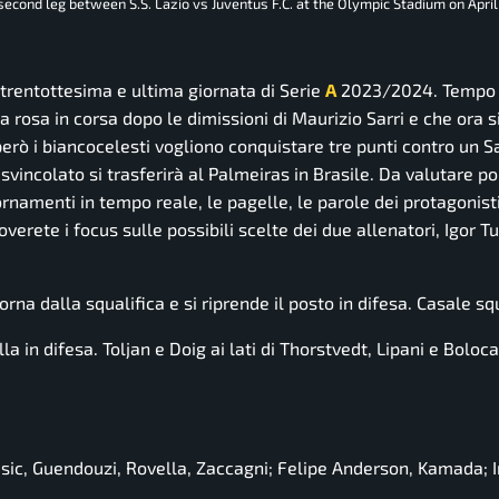
l second leg between S.S. Lazio vs Juventus F.C. at the Olympic Stadium on April
 trentottesima e ultima giornata di Serie
A
2023/2024. Tempo d
la rosa in corsa dopo le dimissioni di Maurizio Sarri e che ora s
 però i biancocelesti vogliono conquistare tre punti contro un S
vincolato si trasferirà al Palmeiras in Brasile. Da valutare poi
iornamenti in tempo reale, le pagelle, le parole dei protagonisti
verete i focus sulle possibili scelte dei due allenatori, Igor Tu
na dalla squalifica e si riprende il posto in difesa. Casale squ
la in difesa. Toljan e Doig ai lati di Thorstvedt, Lipani e Boloc
usic, Guendouzi, Rovella, Zaccagni; Felipe Anderson, Kamada;