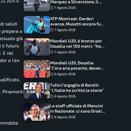
 23, 2024 in
Marquez a Silverstone, il
programma e gli orari
7 Agosto 2026
ATP Montreal: Darderi
i saluti
avanza, Musetti ancora fuori
con Jodar
7 Agosto 2026
i prepara a
assuolo già
Mondiali U20, è bronzo per
 il futuro
Doualla nei 100 metri: “Ho
scacciato l’ansia”
. E nel
7 Agosto 2026
dor e l’ex
Mondiali U20, Doualla:
“C’era aria pesante, davano
le mascherine! Finale? Non
6 Agosto 2026
ho nulla da perdere”
alificato.
Tutto l’orgoglio di Barelli:
“L’Italia ha scritto la storia”
a. Pinamonti
6 Agosto 2026
Lo staff ufficiale di Mancini
in Nazionale: ci sono Oriali e
Bonucci, confermato un
6 Agosto 2026
ritorno
 Immobile