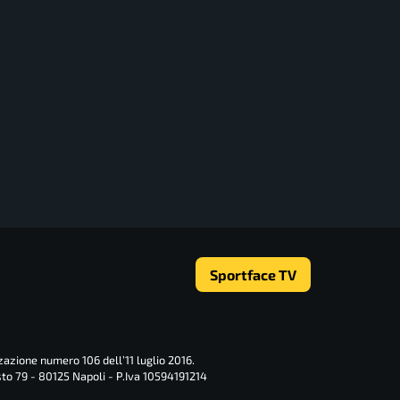
Sportface TV
zazione numero 106 dell’11 luglio 2016.
sto 79 - 80125 Napoli - P.Iva 10594191214